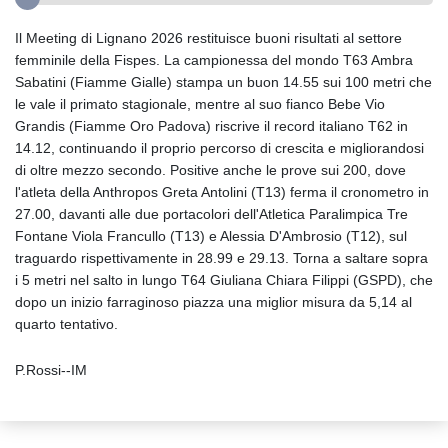
Il Meeting di Lignano 2026 restituisce buoni risultati al settore
femminile della Fispes. La campionessa del mondo T63 Ambra
Sabatini (Fiamme Gialle) stampa un buon 14.55 sui 100 metri che
le vale il primato stagionale, mentre al suo fianco Bebe Vio
Grandis (Fiamme Oro Padova) riscrive il record italiano T62 in
14.12, continuando il proprio percorso di crescita e migliorandosi
di oltre mezzo secondo. Positive anche le prove sui 200, dove
l'atleta della Anthropos Greta Antolini (T13) ferma il cronometro in
27.00, davanti alle due portacolori dell'Atletica Paralimpica Tre
Fontane Viola Francullo (T13) e Alessia D'Ambrosio (T12), sul
traguardo rispettivamente in 28.99 e 29.13. Torna a saltare sopra
i 5 metri nel salto in lungo T64 Giuliana Chiara Filippi (GSPD), che
dopo un inizio farraginoso piazza una miglior misura da 5,14 al
quarto tentativo.
P.Rossi--IM