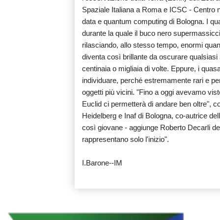
Spaziale Italiana a Roma e ICSC - Centro n
data e quantum computing di Bologna. I qua
durante la quale il buco nero supermassiccio
rilasciando, allo stesso tempo, enormi quantit
diventa così brillante da oscurare qualsiasi
centinaia o migliaia di volte. Eppure, i quasa
individuare, perché estremamente rari e perc
oggetti più vicini. "Fino a oggi avevamo vist
Euclid ci permetterà di andare ben oltre", co
Heidelberg e Inaf di Bologna, co-autrice dello
così giovane - aggiunge Roberto Decarli dell'
rappresentano solo l'inizio".
I.Barone--IM