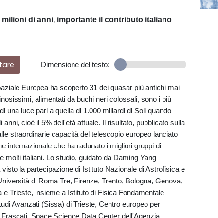
lioni di anni, importante il contributo italiano
tare
Dimensione del testo:
Spaziale Europea ha scoperto 31 dei quasar più antichi mai
minosissimi, alimentati da buchi neri colossali, sono i più
di una luce pari a quella di 1.000 miliardi di Soli quando
nni, cioè il 5% dell'età attuale. Il risultato, pubblicato sulla
lle straordinarie capacità del telescopio europeo lanciato
 internazionale che ha radunato i migliori gruppi di
he molti italiani. Lo studio, guidato da Daming Yang
 visto la partecipazione di Istituto Nazionale di Astrofisica e
e Università di Roma Tre, Firenze, Trento, Bologna, Genova,
a e Trieste, insieme a Istituto di Fisica Fondamentale
tudi Avanzati (Sissa) di Trieste, Centro europeo per
 a Frascati, Space Science Data Center dell'Agenzia