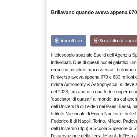
Brillavano quando aveva appena 670 mi
Ascoltare
Smettila di ascol
Il telescopio spaziale Euclid dell'Agenzia 
individuati. Due di questi nuclei galattici lu
remoti in assoluto mai osservati: brillavano 
l'universo aveva appena 670 e 680 milioni di a
rivista Astronomy & Astrophysics, si deve a
nel 2023, ma anche a una forte cooperazione
'cacciatori di quasar' al mondo, tra cui anc
dell'Università di Leiden nei Paesi Bassi, ha
Istituto Nazionale di Fisica Nucleare, dell
Federico II di Napoli, Torino, Milano, Padov
dell'Universo (Ifpu) e Scuola Superiore di S
l'osservazione della Terra (Esrin) dell'Esa