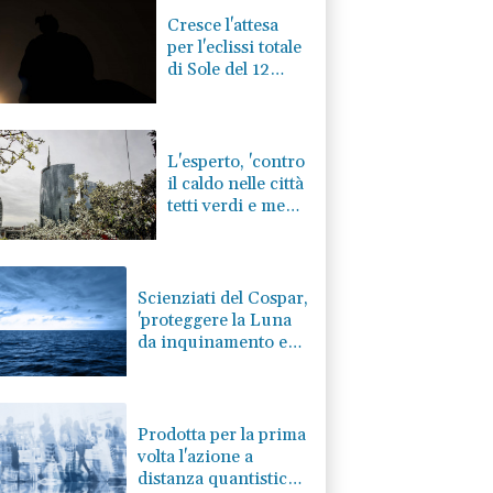
Cresce l'attesa
per l'eclissi totale
di Sole del 12
agosto
L'esperto, 'contro
il caldo nelle città
tetti verdi e meno
asfalto'
Scienziati del Cospar,
'proteggere la Luna
da inquinamento e
danni'
Prodotta per la prima
volta l'azione a
distanza quantistica