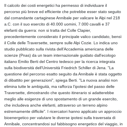
Il calcolo dei costi energetici ha permesso di individuare il
percorso più breve ed efficiente che potrebbe esser stato seguito
dal comandante cartaginese Annibale per valicare le Alpi nel 218
a.C. con il suo esercito di 40.000 uomini, 7.000 cavalli e 37
elefanti da guerra: non si tratta del Colle Clapier,
precedentemente considerato il principale valico candidato, bensì
il Colle delle Traversette, sempre sulle Alpi Cozie. Lo indica uno
studio pubblicato sulla rivista dell'Accademia americana delle
scienze (Pnas) da un team internazionale guidato dall'ecologo
italiano Emilio Berti del Centro tedesco per la ricerca integrata
sulla biodiversità dell'Università Friedrich Schiller di Jena. "La
questione del percorso esatto seguito da Annibale è stata oggetto
di dibattito per generazioni", spiega Berti. "La nuova analisi non
elimina tutte le ambiguità, ma rafforza l'ipotesi del passo delle
Traversette, dimostrando che questo itinerario si adatterebbe
meglio alle esigenze di uno spostamento di un grande esercito,
che includeva anche elefanti, attraverso un terreno alpino
estremamente difficile". I ricercatori hanno applicato un approccio
bioenergetico per valutare le diverse ipotesi sulla traversata di
Annibale, concentrandosi sul fabbisogno energetico del viaggio, in