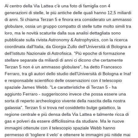
Al centro della Via Lattea c'è una foto di famiglia con 4
generazioni di stelle, le più antiche delle quali hanno 12,5 miliardi
di anni. Si chiama Terzan 5 e finora era considerato un ammasso
globulare, ossia un gruppo compatto di stelle tutte molto simili tra
loro, ma le novità scaturite dalla sua analisi dettagliata sono
pubblicate sulla rivista Astronomy & Astrophysics, con la ricerca
coordinata dall'Italia, da Giorgia Zullo dell'Università di Bologna e
dell'Istituto Nazionale di Astrofisica. "Più epoche di formazione
stellare separate da miliardi di anni ci dicono che certamente
Terzan 5 non è un ammasso globulare", ha detto Francesco
Ferraro, tra gli autori dello studio dell'Università di Bologna e Inaf
e responsabile scientifico delle osservazioni con il telescopio
spaziale James Webb. "Le caratteristiche di Terzan 5 - ha
aggiunto Ferraro - suggeriscono invece che possa essere una
sorta di reperto archeologico vivente della nascita della nostra
galassia". Terzan 5 si trova nel cosiddetto bulge galattico, la
regione centrale e più densa della Via Lattea e talmente ricca di
gas e polveri da essere difficilissima da studiare. Ma le nuove
immagini ottenute con il telescopio spaziale Webb hanno
permesso di 'togliere il velo' e ottenere le immagini più nitide mai