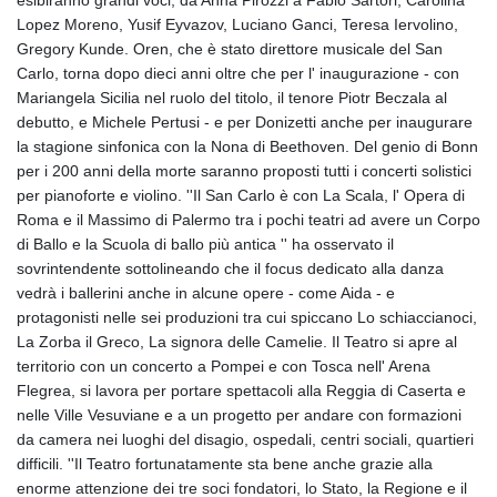
esibiranno grandi voci, da Anna Pirozzi a Fabio Sartori, Carolina
Lopez Moreno, Yusif Eyvazov, Luciano Ganci, Teresa Iervolino,
Gregory Kunde. Oren, che è stato direttore musicale del San
Carlo, torna dopo dieci anni oltre che per l' inaugurazione - con
Mariangela Sicilia nel ruolo del titolo, il tenore Piotr Beczala al
debutto, e Michele Pertusi - e per Donizetti anche per inaugurare
la stagione sinfonica con la Nona di Beethoven. Del genio di Bonn
per i 200 anni della morte saranno proposti tutti i concerti solistici
per pianoforte e violino. ''Il San Carlo è con La Scala, l' Opera di
Roma e il Massimo di Palermo tra i pochi teatri ad avere un Corpo
di Ballo e la Scuola di ballo più antica '' ha osservato il
sovrintendente sottolineando che il focus dedicato alla danza
vedrà i ballerini anche in alcune opere - come Aida - e
protagonisti nelle sei produzioni tra cui spiccano Lo schiaccianoci,
La Zorba il Greco, La signora delle Camelie. Il Teatro si apre al
territorio con un concerto a Pompei e con Tosca nell' Arena
Flegrea, si lavora per portare spettacoli alla Reggia di Caserta e
nelle Ville Vesuviane e a un progetto per andare con formazioni
da camera nei luoghi del disagio, ospedali, centri sociali, quartieri
difficili. ''Il Teatro fortunatamente sta bene anche grazie alla
enorme attenzione dei tre soci fondatori, lo Stato, la Regione e il