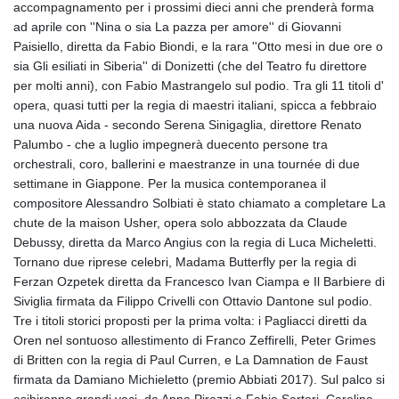
accompagnamento per i prossimi dieci anni che prenderà forma
ad aprile con ''Nina o sia La pazza per amore'' di Giovanni
Paisiello, diretta da Fabio Biondi, e la rara ''Otto mesi in due ore o
sia Gli esiliati in Siberia'' di Donizetti (che del Teatro fu direttore
per molti anni), con Fabio Mastrangelo sul podio. Tra gli 11 titoli d'
opera, quasi tutti per la regia di maestri italiani, spicca a febbraio
una nuova Aida - secondo Serena Sinigaglia, direttore Renato
Palumbo - che a luglio impegnerà duecento persone tra
orchestrali, coro, ballerini e maestranze in una tournée di due
settimane in Giappone. Per la musica contemporanea il
compositore Alessandro Solbiati è stato chiamato a completare La
chute de la maison Usher, opera solo abbozzata da Claude
Debussy, diretta da Marco Angius con la regia di Luca Micheletti.
Tornano due riprese celebri, Madama Butterfly per la regia di
Ferzan Ozpetek diretta da Francesco Ivan Ciampa e Il Barbiere di
Siviglia firmata da Filippo Crivelli con Ottavio Dantone sul podio.
Tre i titoli storici proposti per la prima volta: i Pagliacci diretti da
Oren nel sontuoso allestimento di Franco Zeffirelli, Peter Grimes
di Britten con la regia di Paul Curren, e La Damnation de Faust
firmata da Damiano Michieletto (premio Abbiati 2017). Sul palco si