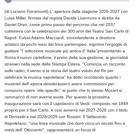
(di Luciano Fioramonti) L' apertura della stagione 2026-2027 con
Luisa Miller, firmata dal regista Davide Livermore e diretta da
Daniel Oren, come primo passo del percorso che nel 2037
culminerà con le celebrazioni dei 300 anni del Teatro San Carlo di
Napoli. Fulvio Adamo Macciardi, sovrintendente e direttore
artistico da pochi mesi del lirico partenopeo, esprime l'orgoglio di
guidare ''l' istituzione musicale più antica d' Italia''presentando a
Roma il nuovo cartellone, il primo della sua gestione, ai giornalisti
stranieri nella sede della Stampa Estera. ''Comincia un racconto
sulle radici, il senso e la storia del teatro voluto dal Re per
celebrare la musica napoletana'' ha detto ricordando quanto i
musicisti dell' epoca desiderassero avere commissioni per
comporre opere 'site-specific'' al punto che lo stesso Mozart si
rammaricò di non averne avute. Per questo la prossima
inaugurazione sarà con il capolavoro di Verdi, composto nel 1849
proprio per il San Carlo, e così avverrà nel 2027-2028 con il titolo
di Donizetti e nel 2028/2029 con Rossini. Il Settecento
Napoletano, ''una linea musicale che durò circa un secolo fino a
metà dell' Ottocento'', rappresenterà un focus di