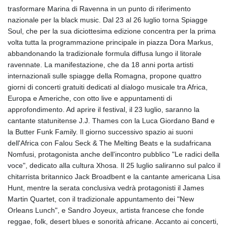
trasformare Marina di Ravenna in un punto di riferimento
nazionale per la black music. Dal 23 al 26 luglio torna Spiagge
Soul, che per la sua diciottesima edizione concentra per la prima
volta tutta la programmazione principale in piazza Dora Markus,
abbandonando la tradizionale formula diffusa lungo il litorale
ravennate. La manifestazione, che da 18 anni porta artisti
internazionali sulle spiagge della Romagna, propone quattro
giorni di concerti gratuiti dedicati al dialogo musicale tra Africa,
Europa e Americhe, con otto live e appuntamenti di
approfondimento. Ad aprire il festival, il 23 luglio, saranno la
cantante statunitense J.J. Thames con la Luca Giordano Band e
la Butter Funk Family. Il giorno successivo spazio ai suoni
dell'Africa con Falou Seck & The Melting Beats e la sudafricana
Nomfusi, protagonista anche dell'incontro pubblico "Le radici della
voce", dedicato alla cultura Xhosa. Il 25 luglio saliranno sul palco il
chitarrista britannico Jack Broadbent e la cantante americana Lisa
Hunt, mentre la serata conclusiva vedrà protagonisti il James
Martin Quartet, con il tradizionale appuntamento dei "New
Orleans Lunch", e Sandro Joyeux, artista francese che fonde
reggae, folk, desert blues e sonorità africane. Accanto ai concerti,