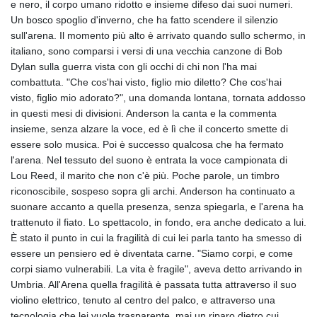
e nero, il corpo umano ridotto e insieme difeso dai suoi numeri.
Un bosco spoglio d'inverno, che ha fatto scendere il silenzio
sull'arena. Il momento più alto è arrivato quando sullo schermo, in
italiano, sono comparsi i versi di una vecchia canzone di Bob
Dylan sulla guerra vista con gli occhi di chi non l'ha mai
combattuta. "Che cos'hai visto, figlio mio diletto? Che cos'hai
visto, figlio mio adorato?", una domanda lontana, tornata addosso
in questi mesi di divisioni. Anderson la canta e la commenta
insieme, senza alzare la voce, ed è lì che il concerto smette di
essere solo musica. Poi è successo qualcosa che ha fermato
l'arena. Nel tessuto del suono è entrata la voce campionata di
Lou Reed, il marito che non c'è più. Poche parole, un timbro
riconoscibile, sospeso sopra gli archi. Anderson ha continuato a
suonare accanto a quella presenza, senza spiegarla, e l'arena ha
trattenuto il fiato. Lo spettacolo, in fondo, era anche dedicato a lui.
È stato il punto in cui la fragilità di cui lei parla tanto ha smesso di
essere un pensiero ed è diventata carne. "Siamo corpi, e come
corpi siamo vulnerabili. La vita è fragile", aveva detto arrivando in
Umbria. All'Arena quella fragilità è passata tutta attraverso il suo
violino elettrico, tenuto al centro del palco, e attraverso una
tecnologia che lei vuole trasparente, mai un riparo dietro cui