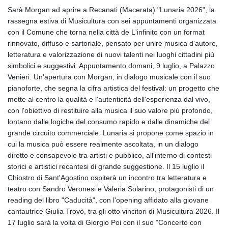
Sarà Morgan ad aprire a Recanati (Macerata) "Lunaria 2026", la
rassegna estiva di Musicultura con sei appuntamenti organizzata
con il Comune che torna nella città de L'infinito con un format
rinnovato, diffuso e sartoriale, pensato per unire musica d'autore,
letteratura e valorizzazione di nuovi talenti nei luoghi cittadini più
simbolici e suggestivi. Appuntamento domani, 9 luglio, a Palazzo
Venieri. Un'apertura con Morgan, in dialogo musicale con il suo
pianoforte, che segna la cifra artistica del festival: un progetto che
mette al centro la qualità e l'autenticità dell'esperienza dal vivo,
con l'obiettivo di restituire alla musica il suo valore più profondo,
lontano dalle logiche del consumo rapido e dalle dinamiche del
grande circuito commerciale. Lunaria si propone come spazio in
cui la musica può essere realmente ascoltata, in un dialogo
diretto e consapevole tra artisti e pubblico, all'interno di contesti
storici e artistici recantesi di grande suggestione. Il 15 luglio il
Chiostro di Sant'Agostino ospiterà un incontro tra letteratura e
teatro con Sandro Veronesi e Valeria Solarino, protagonisti di un
reading del libro "Caducità", con l'opening affidato alla giovane
cantautrice Giulia Trovò, tra gli otto vincitori di Musicultura 2026. Il
17 luglio sarà la volta di Giorgio Poi con il suo "Concerto con