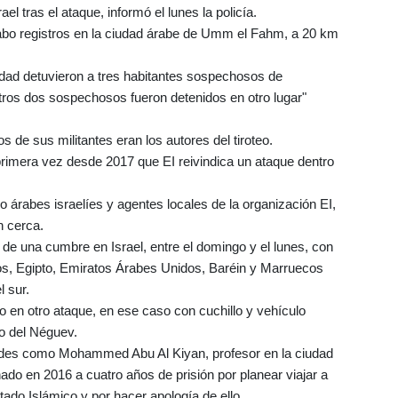
l tras el ataque, informó el lunes la policía.
 cabo registros en la ciudad árabe de Umm el Fahm, a 20 km
ridad detuvieron a tres habitantes sospechosos de
Otros dos sospechosos fueron detenidos en otro lugar"
 de sus militantes eran los autores del tiroteo.
 primera vez desde 2017 que EI reivindica un ataque dentro
o árabes israelíes y agentes locales de la organización EI,
n cerca.
 de una cumbre en Israel, entre el domingo y el lunes, con
dos, Egipto, Emiratos Árabes Unidos, Baréin y Marruecos
l sur.
 en otro ataque, en ese caso con cuchillo y vehículo
to del Néguev.
ridades como Mohammed Abu Al Kiyan, profesor en la ciudad
do en 2016 a cuatro años de prisión por planear viajar a
stado Islámico y por hacer apología de ello.