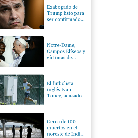
Exabogado de
Trump listo para
ser confirmado
como fiscal
general de EEUU
Notre-Dame,
Campos Elíseos y
víctimas de
abusos: la agenda
del papa en
Francia
El futbolista
inglés Ivan
Toney, acusado
tras una agresión
en una discoteca
Cerca de 100
muertos en el
noreste de India