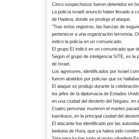
Cinco sospechosos fueron detenidos en Israe
La policía israelí anunció haber llevado a
de Hadera, donde se produjo el ataque.
"Tras estos registros, las fuerzas de segu
pertenecer a una organización terrorista. 
indicó la policía en un comunicado.
El grupo EI indicó en un comunicado que dos
Según el grupo de inteligencia SITE, es la
de Israel.
Los agresores, identificados por Israel com
fueron abatidos por policías que se hallaba
El ataque se produjo durante la celebración
los jefes de la diplomacia de Estados Uni
en una ciudad del desierto del Néguev, en e
Cuatro personas murieron el martes pasado
kamikaze, en la principal ciudad del desier
El atacante fue identificado por las auto
beduina de Hura, que ya había sido condena
Siria para luchar junto al grupo yihadista E