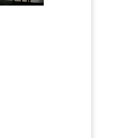
por las
inundaciones del
monzón