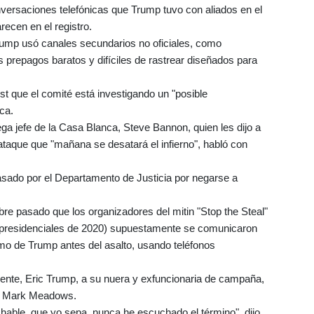
ersaciones telefónicas que Trump tuvo con aliados en el
recen en el registro.
rump usó canales secundarios no oficiales, como
s prepagos baratos y difíciles de rastrear diseñados para
st que el comité está investigando un "posible
ca.
a jefe de la Casa Blanca, Steve Bannon, quien les dijo a
 ataque que "mañana se desatará el infierno", habló con
sado por el Departamento de Justicia por negarse a
bre pasado que los organizadores del mitin "Stop the Steal"
es presidenciales de 2020) supuestamente se comunicaron
imo de Trump antes del asalto, usando teléfonos
idente, Eric Trump, a su nuera y exfuncionaria de campaña,
e, Mark Meadows.
hable, que yo sepa, nunca he escuchado el término", dijo