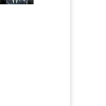
aliado de Trump
en guerra contra
el narco