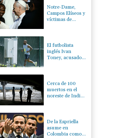
Notre-Dame,
Campos Elíseos y
víctimas de
abusos: la agenda
del papa en
Francia
El futbolista
inglés Ivan
Toney, acusado
tras una agresión
en una discoteca
Cerca de 100
muertos en el
noreste de India
por las
inundaciones del
monzón
De la Espriella
asume en
Colombia como