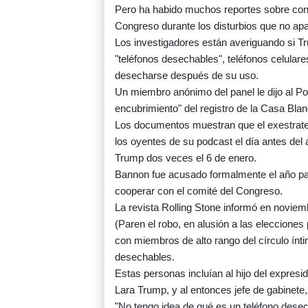
Pero ha habido muchos reportes sobre conv
Congreso durante los disturbios que no apa
Los investigadores están averiguando si T
"teléfonos desechables", teléfonos celulare
desecharse después de su uso.
Un miembro anónimo del panel le dijo al Po
encubrimiento" del registro de la Casa Blan
Los documentos muestran que el exestrateg
los oyentes de su podcast el día antes del
Trump dos veces el 6 de enero.
Bannon fue acusado formalmente el año pa
cooperar con el comité del Congreso.
La revista Rolling Stone informó en noviem
(Paren el robo, en alusión a las eleccion
con miembros de alto rango del círculo ínt
desechables.
Estas personas incluían al hijo del expres
Lara Trump, y al entonces jefe de gabinet
"No tengo idea de qué es un teléfono desec