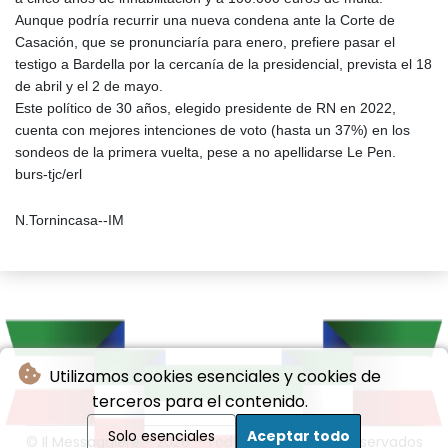
Aunque podría recurrir una nueva condena ante la Corte de
Casación, que se pronunciaría para enero, prefiere pasar el
testigo a Bardella por la cercanía de la presidencial, prevista el 18
de abril y el 2 de mayo.
Este político de 30 años, elegido presidente de RN en 2022,
cuenta con mejores intenciones de voto (hasta un 37%) en los
sondeos de la primera vuelta, pese a no apellidarse Le Pen.
burs-tjc/erl
N.Tornincasa--IM
Utilizamos cookies esenciales y cookies de
terceros para el contenido.
Solo esenciales
Aceptar todo
© Il Messaggiere - 2026 - Todos los derechos reservados