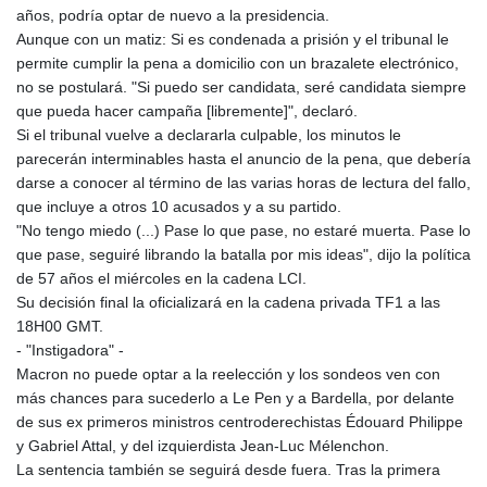
años, podría optar de nuevo a la presidencia.
Aunque con un matiz: Si es condenada a prisión y el tribunal le
permite cumplir la pena a domicilio con un brazalete electrónico,
no se postulará. "Si puedo ser candidata, seré candidata siempre
que pueda hacer campaña [libremente]", declaró.
Si el tribunal vuelve a declararla culpable, los minutos le
parecerán interminables hasta el anuncio de la pena, que debería
darse a conocer al término de las varias horas de lectura del fallo,
que incluye a otros 10 acusados y a su partido.
"No tengo miedo (...) Pase lo que pase, no estaré muerta. Pase lo
que pase, seguiré librando la batalla por mis ideas", dijo la política
de 57 años el miércoles en la cadena LCI.
Su decisión final la oficializará en la cadena privada TF1 a las
18H00 GMT.
- "Instigadora" -
Macron no puede optar a la reelección y los sondeos ven con
más chances para sucederlo a Le Pen y a Bardella, por delante
de sus ex primeros ministros centroderechistas Édouard Philippe
y Gabriel Attal, y del izquierdista Jean-Luc Mélenchon.
La sentencia también se seguirá desde fuera. Tras la primera