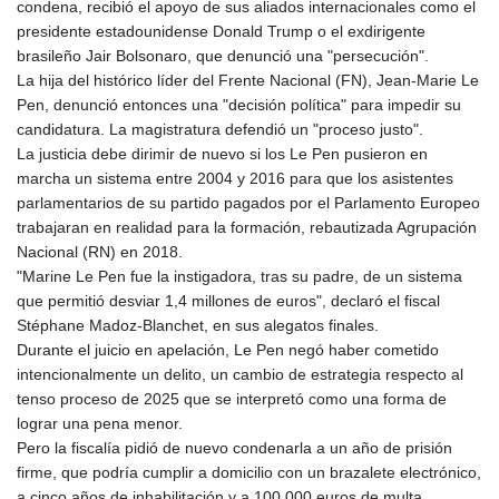
condena, recibió el apoyo de sus aliados internacionales como el
presidente estadounidense Donald Trump o el exdirigente
brasileño Jair Bolsonaro, que denunció una "persecución".
La hija del histórico líder del Frente Nacional (FN), Jean-Marie Le
Pen, denunció entonces una "decisión política" para impedir su
candidatura. La magistratura defendió un "proceso justo".
La justicia debe dirimir de nuevo si los Le Pen pusieron en
marcha un sistema entre 2004 y 2016 para que los asistentes
parlamentarios de su partido pagados por el Parlamento Europeo
trabajaran en realidad para la formación, rebautizada Agrupación
Nacional (RN) en 2018.
"Marine Le Pen fue la instigadora, tras su padre, de un sistema
que permitió desviar 1,4 millones de euros", declaró el fiscal
Stéphane Madoz-Blanchet, en sus alegatos finales.
Durante el juicio en apelación, Le Pen negó haber cometido
intencionalmente un delito, un cambio de estrategia respecto al
tenso proceso de 2025 que se interpretó como una forma de
lograr una pena menor.
Pero la fiscalía pidió de nuevo condenarla a un año de prisión
firme, que podría cumplir a domicilio con un brazalete electrónico,
a cinco años de inhabilitación y a 100.000 euros de multa.