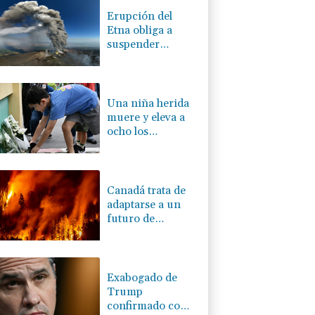
Erupción del
Etna obliga a
suspender
llegadas a un
aeropuerto de
Sicilia
Una niña herida
muere y eleva a
ocho los
fallecidos por el
tiroteo en escuela
tailandesa
Canadá trata de
adaptarse a un
futuro de
incendios
forestales
Exabogado de
Trump
confirmado como