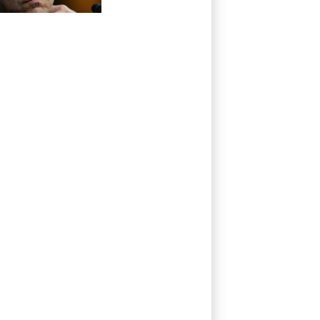
fiscal general de
EEUU