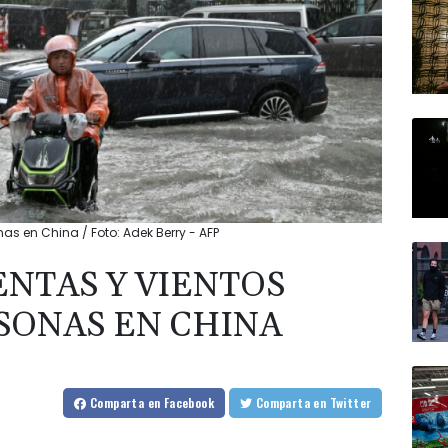
as en China / Foto: Adek Berry - AFP
NTAS Y VIENTOS
RSONAS EN CHINA
Comparta
en Facebook
Comparta
en Twitter