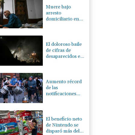
Muere bajo
arresto
domiciliario en
Venezuela un
preso político de
origen uruguayo
El doloroso baile
de cifras de
desaparecidos en
los sismos en
Venezuela
Aumento récord
de las
notificaciones
por
radicalización en
Reino Unido
El beneficio neto
de Nintendo se
disparó más del