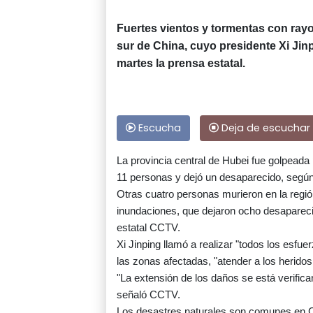
Fuertes vientos y tormentas con ray
sur de China, cuyo presidente Xi Jinp
martes la prensa estatal.
Escucha
Deja de escuchar
La provincia central de Hubei fue golpeada
11 personas y dejó un desaparecido, según 
Otras cuatro personas murieron en la regió
inundaciones, que dejaron ocho desapareci
estatal CCTV.
Xi Jinping llamó a realizar "todos los esfu
las zonas afectadas, "atender a los heridos
"La extensión de los daños se está verific
señaló CCTV.
Los desastres naturales son comunes en C