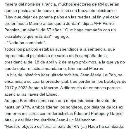
minera del norte de Francia, muchos electores de RN querían
que se postulara de nuevo, incluso con brazalete electrónico.
"Hay que dejar de ponerle palos en las ruedas, al fin y al cabo
preferimos a Marine antes que a Jordan", dijo a AFP Pierre
Pagniez, un albañil de 57 años. "Que haga campaña con un
brazalete, ¿qué más da?", agregó.
- "Nada ha cambiado" -
Todos los partidos estaban suspendidos a la sentencia, que
representa el pistoletazo de salida de la campaña de la
presidencial del 18 de abril y 2 de mayo próximos, a la que ya no
puede optar el actual mandatario, Emmanuel Macron.
La hija del histórico líder ultraderechista, Jean-Marie Le Pen, se
encamina a su cuarta presidencial, tras perder en los balotajes de
2017 y 2022 frente a Macron. A diferencia de entonces parece
acariciar las llaves del Elíseo.
Aunque Bardella cuenta con una mejor intención de voto, de
hasta un 37%, ambos lideran los sondeos, por delante de los ex
primeros ministros centroderechistas Édouard Philippe y Gabriel
Attal, y del líder izquierdista Jean-Luc Mélenchon.
"Nuestro objetivo es librar al país del RN (...) Nada ha cambiado,