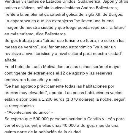
Vendrán visitantes de Estados Unidos, Sudamérica, Japón y otros
países asiáticos, señala la vicealcaldesa Andrea Ballesteros,
frente a la emblemática catedral gótica del siglo XIII de Burgos.
La esperanza es que los extranjeros "se lleven una buena
imagen de nuestra ciudad y que luego pueda repercutir a futuro"
en más turismo, dice Ballesteros.
Burgos trabaja para "atraer ese turismo de fuera, no solo en los
meses de verano", y el fenómeno astronómico "va a ser un
revulsivo a nivel turístico y a nivel cultural para nuestra ciudad",
añade.
En el hotel de Lucía Molina, los turistas chinos serán el mayor
contingente de extranjeros el 12 de agosto y las reservas
empezaron hace año y medio.
"Se han agotado prácticamente todas las habitaciones por
precios muy elevados", apunta. Las pocas habitaciones vacías
están disponibles a 1.200 euros (1.370 dólares) la noche, según
la recepcionista.
- "Acontecimiento único" -
Se espera que 500.000 personas acudan a Castilla y León para
ver el eclipse, entre ellas unas 40.000 a Burgos, más de una
quinta parte de la población de la ciudad.