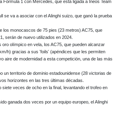
n la Fórmula 1 con Mercedes, que está ligada a Ineos Team
ll se va a asociar con el Alinghi suizo, que ganó la prueba
e los monocascos de 75 pies (23 metros) AC75, que
1, serán de nuevo utilizados en 2024.
es oro olímpico en vela, los AC75, que pueden alcanzar
m/h) gracias a sus 'foils' (apéndices que les permiten
vo aire de modernidad a esta competición, una de las más
un territorio de dominio estadounidense (28 victorias de
vos horizontes en las tres últimas décadas.
iete veces de ocho en la final, levantando el trofeo en
.
ido ganada dos veces por un equipo europeo, el Alinghi