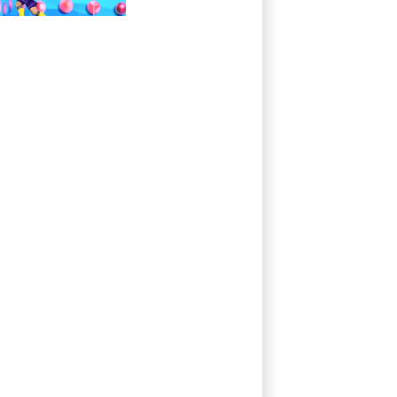
vence al campeón
en la Leagues
Cup