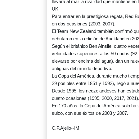
llevará al mar la rivalidad que mantiene e
UK.
Para entrar en la prestigiosa regata, Red Bu
en dos ocasiones (2003, 2007).
El Team New Zealand también confirmó qu
debutaron en la edición de Auckland en 202
Según el británico Ben Ainslie, cuatro vec
velocidades superiores a los 50 nudos (92 k
elevarse por encima del agua), dan un nue
antiguas del mundo deportivo.
La Copa del América, durante mucho tiempo 
29 posibles entre 1851 y 1992), llegó a nue
Desde 1995, los neozelandeses han estado s
cuatro ocasiones (1995, 2000, 2017, 2021)
En 170 años, la Copa del América solo ha s
suizo, con sus éxitos de 2003 y 2007.
C.P.Ajello--IM