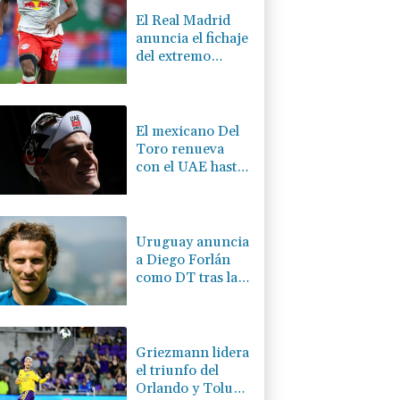
El Real Madrid
anuncia el fichaje
del extremo
marfileño Yan
Diomandé
El mexicano Del
Toro renueva
con el UAE hasta
2031
Uruguay anuncia
a Diego Forlán
como DT tras la
salida de Bielsa
Griezmann lidera
el triunfo del
Orlando y Toluca