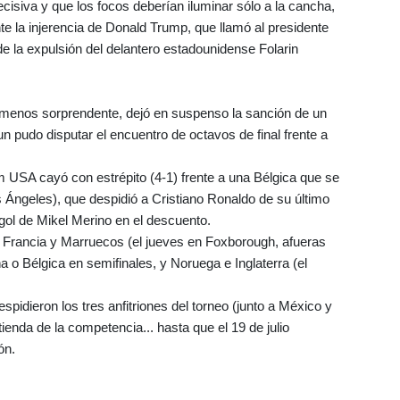
cisiva y que los focos deberían iluminar sólo a la cancha,
te la injerencia de Donald Trump, que llamó al presidente
 de la expulsión del delantero estadounidense Folarin
o menos sorprendente, dejó en suspenso la sanción de un
n pudo disputar el encuentro de octavos de final frente a
m USA cayó con estrépito (4-1) frente a una Bélgica que se
 Ángeles), que despidió a Cristiano Ronaldo de su último
gol de Mikel Merino en el descuento.
n Francia y Marruecos (el jueves en Foxborough, afueras
a o Bélgica en semifinales, y Noruega e Inglaterra (el
pidieron los tres anfitriones del torneo (junto a México y
nda de la competencia... hasta que el 19 de julio
ón.