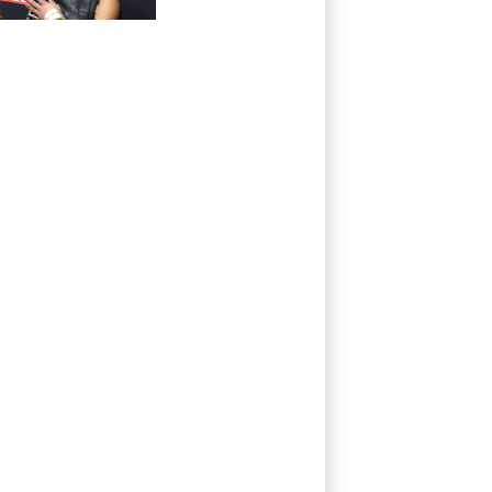
en el Mundial de
básquet
femenino