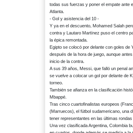
todas sus fuerzas y poner el empate ante el
Atlanta.
- Gol y asistencia del 10 -
Y ya en el descuento, Mohamed Salah perdió
contra y Lautaro Martínez puso el centro 
la épica remontada.
Egipto se colocó por delante con goles de
después de la hora de juego, aunque antes 
inicio de la contra.
A sus 39 años, Messi, que falló un penal a
se vuelve a colocar un gol por delante de K
torneo.
También se afianza en la clasificación his
Mbappé.
Tras cinco cuartofinalistas europeos (Franc
(Marruecos), el fútbol sudamericano, una de
tener representantes en las últimas rondas
Una vez clasificada Argentina, Colombia b
en cuartos, donde además se mediría a la 