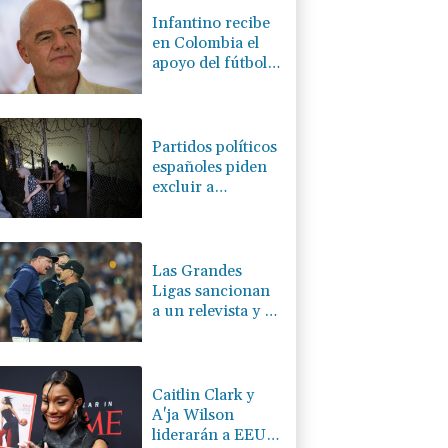
Infantino recibe
en Colombia el
apoyo del fútbol
de Sudamérica
Partidos políticos
españoles piden
excluir a
Marruecos de la
organización del
Mundial de 2030
Las Grandes
Ligas sancionan
a un relevista y al
entrenador de los
Marineros por
una pelea
Caitlin Clark y
A'ja Wilson
liderarán a EEUU