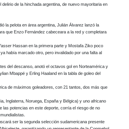
 delirio de la hinchada argentina, de nuevo mayoritaria en
 la pelota en área argentina, Julián Álvarez lanzó la
para que Enzo Fernández cabeceara a la red y completara
 Yasser Hassan en la primera parte y Mostafa Ziko poco
ya había marcado otro, pero invalidado por una falta al
ntes del descanso, anotó el octavos gol en Norteamérica y
ylian Mbappé y Erling Haaland en la tabla de goleo del
tórica de máximos goleadores, con 21 tantos, dos más que
ia, Inglaterra, Noruega, España y Bélgica) y uno africano
 las potencias en este deporte, corría el riesgo de no
 mundialistas.
uscará ser la segunda selección sudamericana presente
Albiceleste, garantizando un representante de la Conmebol