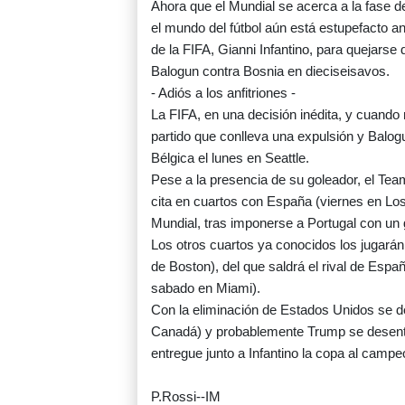
Ahora que el Mundial se acerca a la fase de
el mundo del fútbol aún está estupefacto an
de la FIFA, Gianni Infantino, para quejarse
Balogun contra Bosnia en dieciseisavos.
- Adiós a los anfitriones -
La FIFA, en una decisión inédita, y cuand
partido que conlleva una expulsión y Balogu
Bélgica el lunes en Seattle.
Pese a la presencia de su goleador, el Tea
cita en cuartos con España (viernes en Los
Mundial, tras imponerse a Portugal con un 
Los otros cuartos ya conocidos los jugará
de Boston), del que saldrá el rival de Españ
sabado en Miami).
Con la eliminación de Estados Unidos se des
Canadá) y probablemente Trump se desentie
entregue junto a Infantino la copa al campe
P.Rossi--IM