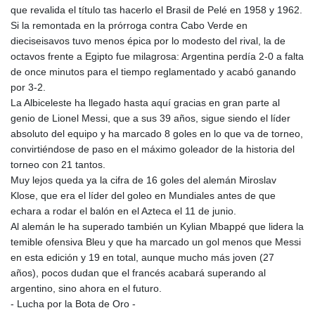
que revalida el título tas hacerlo el Brasil de Pelé en 1958 y 1962.
Si la remontada en la prórroga contra Cabo Verde en
dieciseisavos tuvo menos épica por lo modesto del rival, la de
octavos frente a Egipto fue milagrosa: Argentina perdía 2-0 a falta
de once minutos para el tiempo reglamentado y acabó ganando
por 3-2.
La Albiceleste ha llegado hasta aquí gracias en gran parte al
genio de Lionel Messi, que a sus 39 años, sigue siendo el líder
absoluto del equipo y ha marcado 8 goles en lo que va de torneo,
convirtiéndose de paso en el máximo goleador de la historia del
torneo con 21 tantos.
Muy lejos queda ya la cifra de 16 goles del alemán Miroslav
Klose, que era el líder del goleo en Mundiales antes de que
echara a rodar el balón en el Azteca el 11 de junio.
Al alemán le ha superado también un Kylian Mbappé que lidera la
temible ofensiva Bleu y que ha marcado un gol menos que Messi
en esta edición y 19 en total, aunque mucho más joven (27
años), pocos dudan que el francés acabará superando al
argentino, sino ahora en el futuro.
- Lucha por la Bota de Oro -