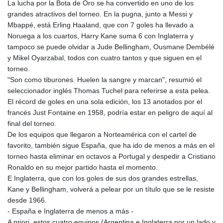
La lucha por la Bota de Oro se ha convertido en uno de los
grandes atractivos del torneo. En la pugna, junto a Messi y
Mbappé, está Erling Haaland, que con 7 goles ha llevado a
Noruega a los cuartos, Harry Kane suma 6 con Inglaterra y
tampoco se puede olvidar a Jude Bellingham, Ousmane Dembélé
y Mikel Oyarzabal, todos con cuatro tantos y que siguen en el
torneo.
"Son como tiburones. Huelen la sangre y marcan", resumió el
seleccionador inglés Thomas Tuchel para referirse a esta pelea.
El récord de goles en una sola edición, los 13 anotados por el
francés Just Fontaine en 1958, podría estar en peligro de aquí al
final del torneo.
De los equipos que llegaron a Norteamérica con el cartel de
favorito, también sigue España, que ha ido de menos a más en el
torneo hasta eliminar en octavos a Portugal y despedir a Cristiano
Ronaldo en su mejor partido hasta el momento.
E Inglaterra, que con los goles de sus dos grandes estrellas,
Kane y Bellingham, volverá a pelear por un título que se le resiste
desde 1966.
- España e Inglaterra de menos a más -
A priori, estos cuatro equipos (Argentina e Inglaterra por un lado y