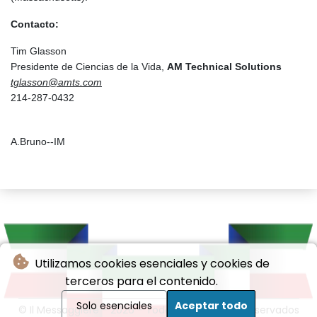
Contacto:
Tim Glasson
Presidente de Ciencias de la Vida,
AM Technical Solutions
tglasson@amts.com
214-287-0432
A.Bruno--IM
Utilizamos cookies esenciales y cookies de
terceros para el contenido.
Solo esenciales
Aceptar todo
© Il Messaggiere - 2026 - Todos los derechos reservados