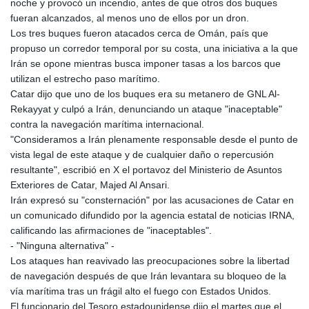
noche y provocó un incendio, antes de que otros dos buques
fueran alcanzados, al menos uno de ellos por un dron.
Los tres buques fueron atacados cerca de Omán, país que
propuso un corredor temporal por su costa, una iniciativa a la que
Irán se opone mientras busca imponer tasas a los barcos que
utilizan el estrecho paso marítimo.
Catar dijo que uno de los buques era su metanero de GNL Al-
Rekayyat y culpó a Irán, denunciando un ataque "inaceptable"
contra la navegación marítima internacional.
"Consideramos a Irán plenamente responsable desde el punto de
vista legal de este ataque y de cualquier daño o repercusión
resultante", escribió en X el portavoz del Ministerio de Asuntos
Exteriores de Catar, Majed Al Ansari.
Irán expresó su "consternación" por las acusaciones de Catar en
un comunicado difundido por la agencia estatal de noticias IRNA,
calificando las afirmaciones de "inaceptables".
- "Ninguna alternativa" -
Los ataques han reavivado las preocupaciones sobre la libertad
de navegación después de que Irán levantara su bloqueo de la
vía marítima tras un frágil alto el fuego con Estados Unidos.
El funcionario del Tesoro estadounidense dijo el martes que el