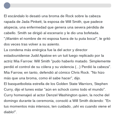
El escándalo lo desató una broma de Rock sobre la cabeza
rapada de Jada Pinkett, la esposa de Will Smith, que padece
alopecia, una enfermedad que genera una severa pérdida de
cabello. Smith se dirigió al escenario y le dio una bofetada.
"¡Mantén el nombre de mi esposa fuera de tu puta boca!", le gritó
dos veces tras volver a su asiento.
La condena más enérgica fue la del actor y director
estadounidense Judd Apatow en un tuit luego replicado por la
actriz Mia Farrow: Will Smith "pudo haberlo matado. Simplemente
perdió el control de su cólera y su violencia (...) Perdió la cabeza".
Mia Farrow, en tanto, defendió al cómico Chris Rock. "No hizo
más que una broma, como él sabe hacer", dijo.
El basquetbolista estrella de los Golden State Warriors, Stephen
Curry, dijo el lunes estar "aún en schock como todo el mundo".
Curry homenajeó al actor Denzel Washington quien, la noche del
domingo durante la ceremonia, consoló a Will Smith diciendo: "En
tus momentos más intensos, ten cuidado, ¡ahí es cuando viene el
diablo!".