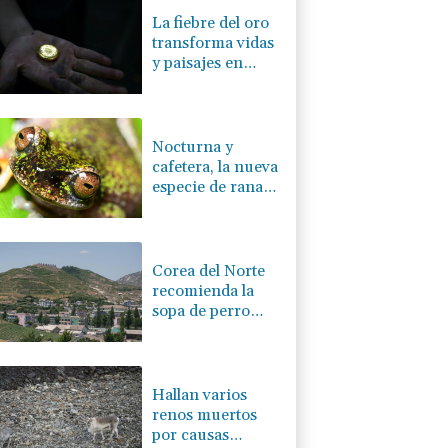
La fiebre del oro
transforma vidas
y paisajes en
Afganistán
Nocturna y
cafetera, la nueva
especie de rana
descubierta en
Costa Rica
Corea del Norte
recomienda la
sopa de perro
para combatir el
calor
Hallan varios
renos muertos
por causas