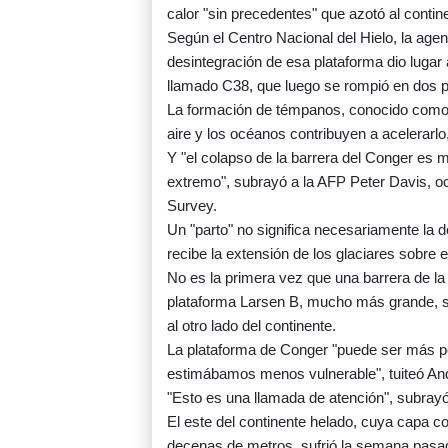
calor "sin precedentes" que azotó al conti
Según el Centro Nacional del Hielo, la agenc
desintegración de esa plataforma dio luga
llamado C38, que luego se rompió en dos 
La formación de témpanos, conocido como "p
aire y los océanos contribuyen a acelerarlo,
Y "el colapso de la barrera del Conger es 
extremo", subrayó a la AFP Peter Davis, oce
Survey.
Un "parto" no significa necesariamente la d
recibe la extensión de los glaciares sobre e
No es la primera vez que una barrera de la 
plataforma Larsen B, mucho más grande, se
al otro lado del continente.
La plataforma de Conger "puede ser más pe
estimábamos menos vulnerable", tuiteó And
"Esto es una llamada de atención", subrayó
El este del continente helado, cuya capa con
decenas de metros, sufrió la semana pasad