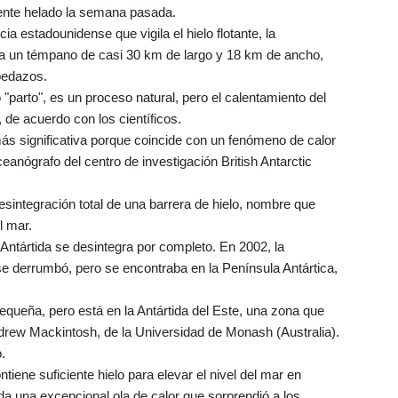
nente helado la semana pasada.
ia estadounidense que vigila el hielo flotante, la
r a un témpano de casi 30 km de largo y 18 km de ancho,
pedazos.
arto", es un proceso natural, pero el calentamiento del
 de acuerdo con los científicos.
más significativa porque coincide con un fenómeno de calor
anógrafo del centro de investigación British Antarctic
esintegración total de una barrera de hielo, nombre que
l mar.
Antártida se desintegra por completo. En 2002, la
 derrumbó, pero se encontraba en la Península Antártica,
queña, pero está en la Antártida del Este, una zona que
rew Mackintosh, de la Universidad de Monash (Australia).
.
tiene suficiente hielo para elevar el nivel del mar en
a una excepcional ola de calor que sorprendió a los