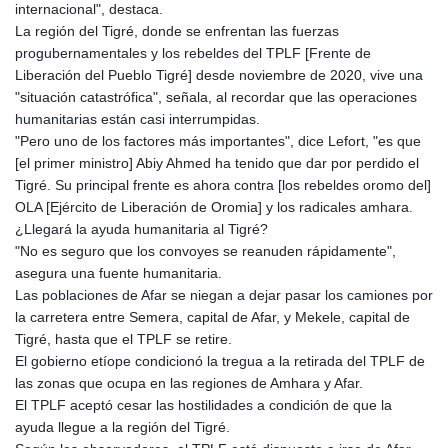
internacional", destaca.
La región del Tigré, donde se enfrentan las fuerzas
progubernamentales y los rebeldes del TPLF [Frente de
Liberación del Pueblo Tigré] desde noviembre de 2020, vive una
"situación catastrófica", señala, al recordar que las operaciones
humanitarias están casi interrumpidas.
"Pero uno de los factores más importantes", dice Lefort, "es que
[el primer ministro] Abiy Ahmed ha tenido que dar por perdido el
Tigré. Su principal frente es ahora contra [los rebeldes oromo del]
OLA [Ejército de Liberación de Oromia] y los radicales amhara.
¿Llegará la ayuda humanitaria al Tigré?
"No es seguro que los convoyes se reanuden rápidamente",
asegura una fuente humanitaria.
Las poblaciones de Afar se niegan a dejar pasar los camiones por
la carretera entre Semera, capital de Afar, y Mekele, capital de
Tigré, hasta que el TPLF se retire.
El gobierno etíope condicionó la tregua a la retirada del TPLF de
las zonas que ocupa en las regiones de Amhara y Afar.
El TPLF aceptó cesar las hostilidades a condición de que la
ayuda llegue a la región del Tigré.