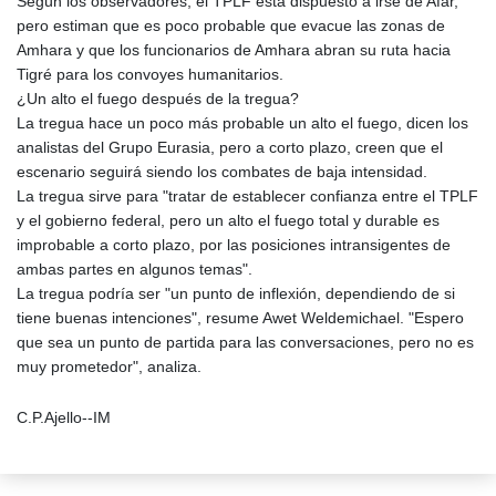
Según los observadores, el TPLF está dispuesto a irse de Afar,
pero estiman que es poco probable que evacue las zonas de
Amhara y que los funcionarios de Amhara abran su ruta hacia
Tigré para los convoyes humanitarios.
¿Un alto el fuego después de la tregua?
La tregua hace un poco más probable un alto el fuego, dicen los
analistas del Grupo Eurasia, pero a corto plazo, creen que el
escenario seguirá siendo los combates de baja intensidad.
La tregua sirve para "tratar de establecer confianza entre el TPLF
y el gobierno federal, pero un alto el fuego total y durable es
improbable a corto plazo, por las posiciones intransigentes de
ambas partes en algunos temas".
La tregua podría ser "un punto de inflexión, dependiendo de si
tiene buenas intenciones", resume Awet Weldemichael. "Espero
que sea un punto de partida para las conversaciones, pero no es
muy prometedor", analiza.
C.P.Ajello--IM