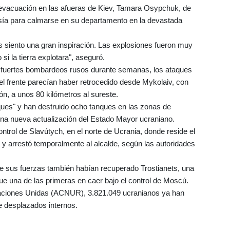
 evacuación en las afueras de Kiev, Tamara Osypchuk, de
esía para calmarse en su departamento en la devastada
siento una gran inspiración. Las explosiones fueron muy
i la tierra explotara", aseguró.
e fuertes bombardeos rusos durante semanas, los ataques
el frente parecían haber retrocedido desde Mykolaiv, con
n, a unos 80 kilómetros al sureste.
aques" y han destruido ocho tanques en las zonas de
na nueva actualización del Estado Mayor ucraniano.
ontrol de Slavútych, en el norte de Ucrania, donde reside el
, y arrestó temporalmente al alcalde, según las autoridades
ue sus fuerzas también habían recuperado Trostianets, una
fue una de las primeras en caer bajo el control de Moscú.
Naciones Unidas (ACNUR), 3.821.049 ucranianos ya han
e desplazados internos.