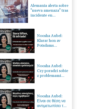
Alemania alerta sobre
"nueva amenaza" tras
incidente en
aeropuerto clave para
envíos a Ucrania
Noosha Aubel:
Klarar hon av
Potsdams
problem?
Noosha Aubel:
Czy poradzi sobie
z problemami
Poczdamu?
Noosha Aubel:
Είναι σε θέση να
αντιμετωπίσει τα