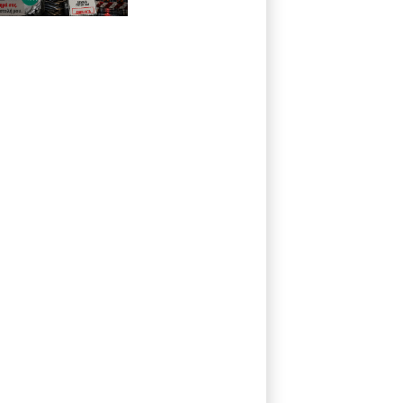
προβλήματα του
Πότσδαμ;