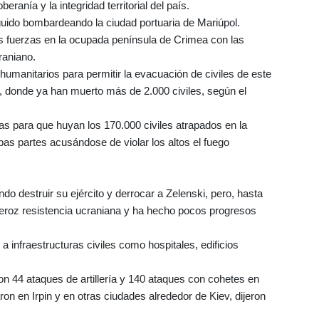
anía y la integridad territorial del país.
guido bombardeando la ciudad portuaria de Mariúpol.
us fuerzas en la ocupada península de Crimea con las
raniano.
umanitarios para permitir la evacuación de civiles de este
v, donde ya han muerto más de 2.000 civiles, según el
ras para que huyan los 170.000 civiles atrapados en la
as partes acusándose de violar los altos el fuego
ndo destruir su ejército y derrocar a Zelenski, pero, hasta
a feroz resistencia ucraniana y ha hecho pocos progresos
 a infraestructuras civiles como hospitales, edificios
on 44 ataques de artillería y 140 ataques con cohetes en
ron en Irpin y en otras ciudades alrededor de Kiev, dijeron