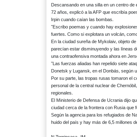
Descansando en una silla en un centro de
72 años, explicó a la AFP que escribía po
Irpin cuando caían las bombas.
"Escribo poemas y cuando hay explosiones 
fuertes. Como si explotara un volcán, como s
En la ciudad sureña de Mykolaiv, objeto d
parecían estar disminuyendo y las líneas d
una contraofensiva montada ahora en Jersó
"Las fuerzas aliadas han repelido siete at
Donetsk y Lugansk, en el Donbás, según u
Por su parte, las tropas rusas tomaron el c
personal de la central nuclear de Chernóbil
regionales.
El Ministerio de Defensa de Ucrania dijo q
ciudad cerca de la frontera con Rusia que 
Según la agencia para los refugiados de 
huido del país y hay más de 6,5 millones d
N.Tornincasa--IM