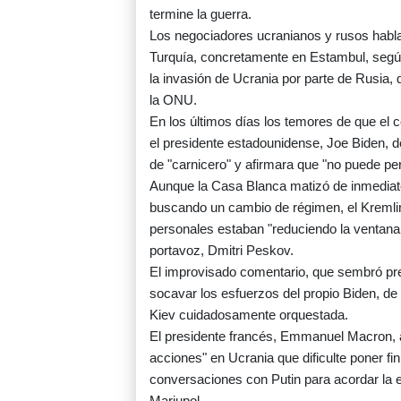
termine la guerra.
Los negociadores ucranianos y rusos habla
Turquía, concretamente en Estambul, según 
la invasión de Ucrania por parte de Rusia,
la ONU.
En los últimos días los temores de que el
el presidente estadounidense, Joe Biden, de 
de "carnicero" y afirmara que "no puede pe
Aunque la Casa Blanca matizó de inmediato
buscando un cambio de régimen, el Kremli
personales estaban "reduciendo la ventana 
portavoz, Dmitri Peskov.
El improvisado comentario, que sembró pre
socavar los esfuerzos del propio Biden, de
Kiev cuidadosamente orquestada.
El presidente francés, Emmanuel Macron, a
acciones" en Ucrania que dificulte poner f
conversaciones con Putin para acordar la e
Mariupol.