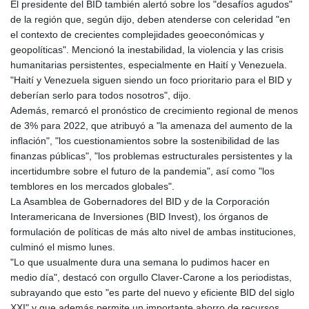
El presidente del BID también alertó sobre los "desafíos agudos"
de la región que, según dijo, deben atenderse con celeridad "en
el contexto de crecientes complejidades geoeconómicas y
geopolíticas". Mencionó la inestabilidad, la violencia y las crisis
humanitarias persistentes, especialmente en Haití y Venezuela.
"Haití y Venezuela siguen siendo un foco prioritario para el BID y
deberían serlo para todos nosotros", dijo.
Además, remarcó el pronóstico de crecimiento regional de menos
de 3% para 2022, que atribuyó a "la amenaza del aumento de la
inflación", "los cuestionamientos sobre la sostenibilidad de las
finanzas públicas", "los problemas estructurales persistentes y la
incertidumbre sobre el futuro de la pandemia", así como "los
temblores en los mercados globales".
La Asamblea de Gobernadores del BID y de la Corporación
Interamericana de Inversiones (BID Invest), los órganos de
formulación de políticas de más alto nivel de ambas instituciones,
culminó el mismo lunes.
"Lo que usualmente dura una semana lo pudimos hacer en
medio día", destacó con orgullo Claver-Carone a los periodistas,
subrayando que esto "es parte del nuevo y eficiente BID del siglo
XXI" y que además permite un importante ahorro de recursos.