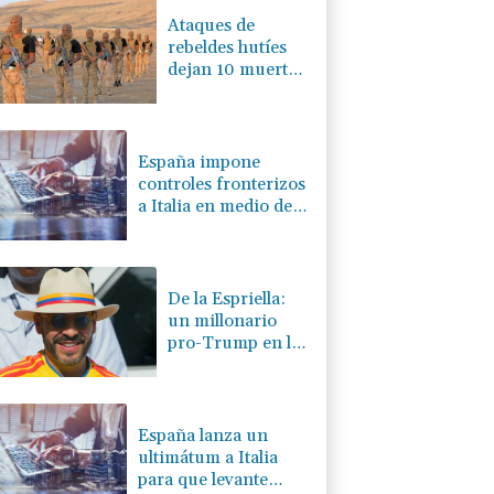
Ataques de
rebeldes hutíes
dejan 10 muertos
en región
petrolera de
Yemen
España impone
controles fronterizos
a Italia en medio de
crisis por migrantes
De la Espriella:
un millonario
pro-Trump en la
presidencia de
Colombia
España lanza un
ultimátum a Italia
para que levante