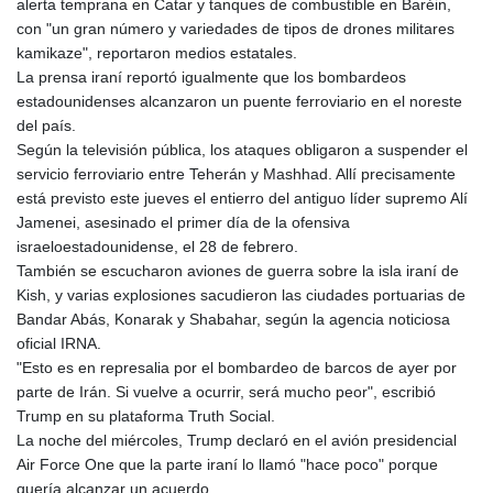
alerta temprana en Catar y tanques de combustible en Baréin,
con "un gran número y variedades de tipos de drones militares
kamikaze", reportaron medios estatales.
La prensa iraní reportó igualmente que los bombardeos
estadounidenses alcanzaron un puente ferroviario en el noreste
del país.
Según la televisión pública, los ataques obligaron a suspender el
servicio ferroviario entre Teherán y Mashhad. Allí precisamente
está previsto este jueves el entierro del antiguo líder supremo Alí
Jamenei, asesinado el primer día de la ofensiva
israeloestadounidense, el 28 de febrero.
También se escucharon aviones de guerra sobre la isla iraní de
Kish, y varias explosiones sacudieron las ciudades portuarias de
Bandar Abás, Konarak y Shabahar, según la agencia noticiosa
oficial IRNA.
"Esto es en represalia por el bombardeo de barcos de ayer por
parte de Irán. Si vuelve a ocurrir, será mucho peor", escribió
Trump en su plataforma Truth Social.
La noche del miércoles, Trump declaró en el avión presidencial
Air Force One que la parte iraní lo llamó "hace poco" porque
quería alcanzar un acuerdo.