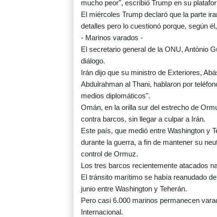
mucho peor", escribió Trump en su platafor
El miércoles Trump declaró que la parte ir
detalles pero lo cuestionó porque, según él,
- Marinos varados -
El secretario general de la ONU, António Gu
diálogo.
Irán dijo que su ministro de Exteriores, Ab
Abdulrahman al Thani, hablaron por teléfono
medios diplomáticos".
Omán, en la orilla sur del estrecho de Or
contra barcos, sin llegar a culpar a Irán.
Este país, que medió entre Washington y Te
durante la guerra, a fin de mantener su ne
control de Ormuz.
Los tres barcos recientemente atacados n
El tránsito marítimo se había reanudado de 
junio entre Washington y Teherán.
Pero casi 6.000 marinos permanecen varad
Internacional.