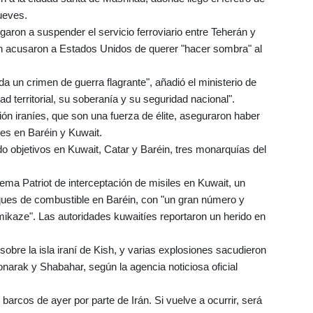
ueves.
igaron a suspender el servicio ferroviario entre Teherán y
 acusaron a Estados Unidos de querer "hacer sombra" al
a un crimen de guerra flagrante", añadió el ministerio de
ad territorial, su soberanía y su seguridad nacional".
ón iraníes, que son una fuerza de élite, aseguraron haber
es en Baréin y Kuwait.
ado objetivos en Kuwait, Catar y Baréin, tres monarquías del
ma Patriot de interceptación de misiles en Kuwait, un
ques de combustible en Baréin, con "un gran número y
mikaze". Las autoridades kuwaitíes reportaron un herido en
bre la isla iraní de Kish, y varias explosiones sacudieron
narak y Shabahar, según la agencia noticiosa oficial
barcos de ayer por parte de Irán. Si vuelve a ocurrir, será