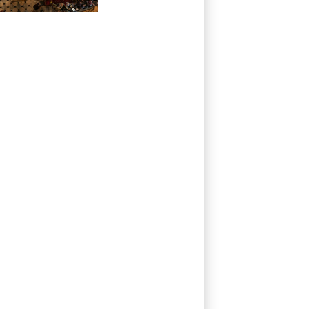
vida a rescatar a
los muertos