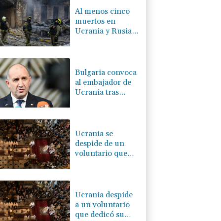
Al menos cinco
muertos en
Ucrania y Rusia
tras nueva ola de
ataques cruzados
Bulgaria convoca
al embajador de
Ucrania tras
explosión de un
dron en su
territorio
Ucrania se
despide de un
voluntario que
dedicó su vida a
rescatar a los
muertos
Ucrania despide
a un voluntario
que dedicó su