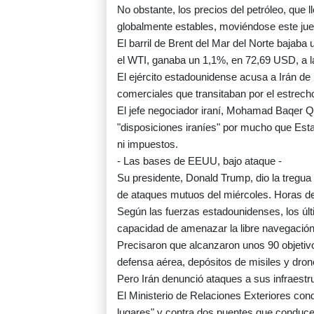
No obstante, los precios del petróleo, que
globalmente estables, moviéndose este juev
El barril de Brent del Mar del Norte bajaba
el WTI, ganaba un 1,1%, en 72,69 USD, a
El ejército estadounidense acusa a Irán de
comerciales que transitaban por el estrec
El jefe negociador iraní, Mohamad Baqer Qa
"disposiciones iraníes" por mucho que Esta
ni impuestos.
- Las bases de EEUU, bajo ataque -
Su presidente, Donald Trump, dio la tregua
de ataques mutuos del miércoles. Horas des
Según las fuerzas estadounidenses, los últ
capacidad de amenazar la libre navegación
Precisaron que alcanzaron unos 90 objetivo
defensa aérea, depósitos de misiles y dron
Pero Irán denunció ataques a sus infraestru
El Ministerio de Relaciones Exteriores con
lugares" y contra dos puentes que conducen