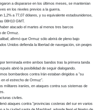
 llegaron a dispararse en los últimos meses, se mantenían
es en los niveles previos a la guerra.
 un 1,2% a 77,07 dólares, y su equivalente estadounidense,
 las 08H10 GMT.
 haber atacado el martes al menos tres barcos
ho de Ormuz.
libaf, afirmó que Ormuz sólo abrirá de pleno bajo
dos Unidos defienda la libertad de navegación, sin peajes
 por terminada entre ambos bandos tras la primera tanda
pués abrió la posibilidad de seguir dialogando.
imos bombardeos contra Irán estaban dirigidos a "su
 en el estrecho de Ormuz".
s militares iraníes, en ataques contra sus sistemas de
es.
cturas civiles.
denó ataques contra "provincias costeras del sur en varios
 a la ciudad santa de Mashhad, adonde llegó el féretro de