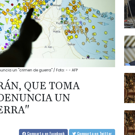
uncia un "crimen de guerra" / Foto: - - AFP
IRÁN, QUE TOMA
 DENUNCIA UN
ERRA"
Comparta
en Facebook
Comparta
en Twitter