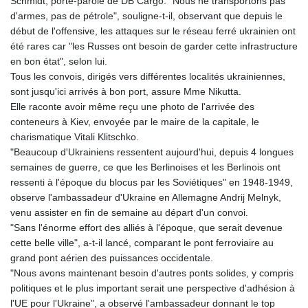
Schmidt, porte-parole de DB Cargo: "Nous ne transportons pas
d'armes, pas de pétrole", souligne-t-il, observant que depuis le
début de l'offensive, les attaques sur le réseau ferré ukrainien ont
été rares car "les Russes ont besoin de garder cette infrastructure
en bon état", selon lui.
Tous les convois, dirigés vers différentes localités ukrainiennes,
sont jusqu'ici arrivés à bon port, assure Mme Nikutta.
Elle raconte avoir même reçu une photo de l'arrivée des
conteneurs à Kiev, envoyée par le maire de la capitale, le
charismatique Vitali Klitschko.
"Beaucoup d'Ukrainiens ressentent aujourd'hui, depuis 4 longues
semaines de guerre, ce que les Berlinoises et les Berlinois ont
ressenti à l'époque du blocus par les Soviétiques" en 1948-1949,
observe l'ambassadeur d'Ukraine en Allemagne Andrij Melnyk,
venu assister en fin de semaine au départ d'un convoi.
"Sans l'énorme effort des alliés à l'époque, que serait devenue
cette belle ville", a-t-il lancé, comparant le pont ferroviaire au
grand pont aérien des puissances occidentale.
"Nous avons maintenant besoin d'autres ponts solides, y compris
politiques et le plus important serait une perspective d'adhésion à
l'UE pour l'Ukraine", a observé l'ambassadeur donnant le top