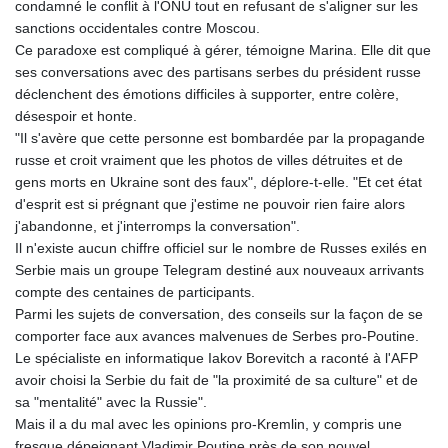
condamné le conflit à l'ONU tout en refusant de s'aligner sur les
sanctions occidentales contre Moscou.
Ce paradoxe est compliqué à gérer, témoigne Marina. Elle dit que
ses conversations avec des partisans serbes du président russe
déclenchent des émotions difficiles à supporter, entre colère,
désespoir et honte.
"Il s'avère que cette personne est bombardée par la propagande
russe et croit vraiment que les photos de villes détruites et de
gens morts en Ukraine sont des faux", déplore-t-elle. "Et cet état
d'esprit est si prégnant que j'estime ne pouvoir rien faire alors
j'abandonne, et j'interromps la conversation".
Il n'existe aucun chiffre officiel sur le nombre de Russes exilés en
Serbie mais un groupe Telegram destiné aux nouveaux arrivants
compte des centaines de participants.
Parmi les sujets de conversation, des conseils sur la façon de se
comporter face aux avances malvenues de Serbes pro-Poutine.
Le spécialiste en informatique Iakov Borevitch a raconté à l'AFP
avoir choisi la Serbie du fait de "la proximité de sa culture" et de
sa "mentalité" avec la Russie".
Mais il a du mal avec les opinions pro-Kremlin, y compris une
fresque dépeignant Vladimir Poutine près de son nouvel