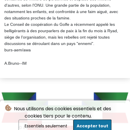
d'autres, selon l'ONU. Une grande partie de la population,
notamment les enfants, est confrontée à une faim aiguë, avec
des situations proches de la famine.
Le Conseil de coopération du Golfe a récemment appelé les
belligérants à des pourparlers de paix à la fin du mois à Ryad,
siège de l'organisation, mais les rebelles ont rejeté toutes
discussions se déroulant dans un pays "ennemi".
burs-aem/awa
A.Bruno--IM
Nous utilisons des cookies essentiels et des
cookies tiers pour le contenu.
Essentiels seulement
Accepter tout
© Il Messaggiere - 2026 - Tous droits réservés