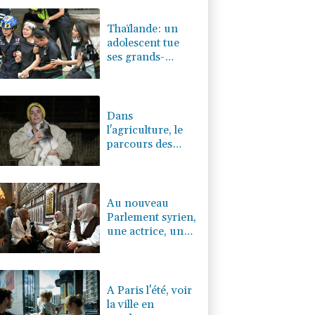
0.11%
4330.08
€
Thaïlande: un
adolescent tue
ses grands-
parents puis six
personnes dans
son lycée
Dans
l'agriculture, le
parcours des
combattantes
Au nouveau
Parlement syrien,
une actrice, une
militante kurde et
la veuve d'un
jihadiste
A Paris l'été, voir
la ville en