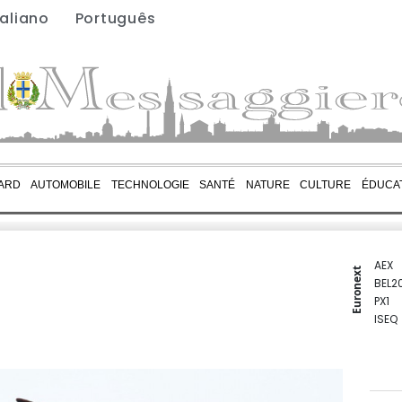
taliano
Português
ARD
AUTOMOBILE
TECHNOLOGIE
SANTÉ
NATURE
CULTURE
ÉDUCA
AEX
Euronext
BEL2
PX1
ISEQ
OSEB
PSI2
ENTE
BIOT