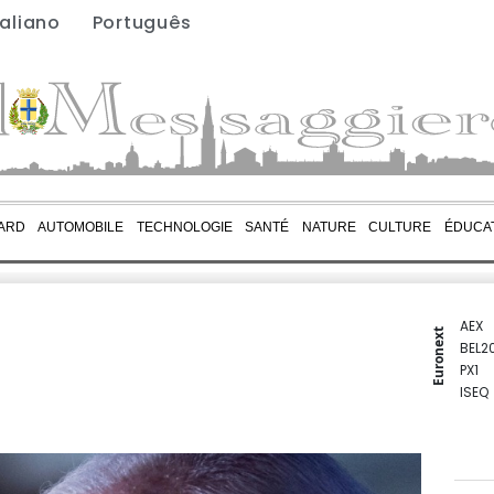
taliano
Português
ARD
AUTOMOBILE
TECHNOLOGIE
SANTÉ
NATURE
CULTURE
ÉDUCA
AEX
Euronext
BEL2
PX1
ISEQ
OSEB
PSI2
ENTE
BIOT