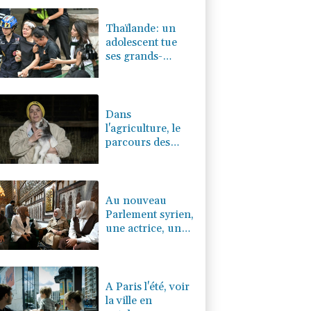
-0.05%
4323.21
€
Thaïlande: un
adolescent tue
ses grands-
parents puis six
personnes dans
son lycée
Dans
l'agriculture, le
parcours des
combattantes
Au nouveau
Parlement syrien,
une actrice, une
militante kurde et
la veuve d'un
jihadiste
A Paris l'été, voir
la ville en