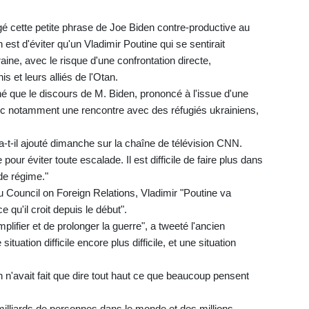
gé cette petite phrase de Joe Biden contre-productive au
est d'éviter qu'un Vladimir Poutine qui se sentirait
raine, avec le risque d'une confrontation directe,
s et leurs alliés de l'Otan.
né que le discours de M. Biden, prononcé à l'issue d'une
c notamment une rencontre avec des réfugiés ukrainiens,
, a-t-il ajouté dimanche sur la chaîne de télévision CNN.
 pour éviter toute escalade. Il est difficile de faire plus dans
de régime."
u Council on Foreign Relations, Vladimir "Poutine va
qu'il croit depuis le début".
mplifier et de prolonger la guerre", a tweeté l'ancien
uation difficile encore plus difficile, et une situation
n n'avait fait que dire tout haut ce que beaucoup pensent
illiards de personnes dans le monde et des millions