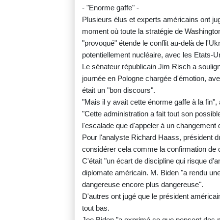
- "Enorme gaffe" -
Plusieurs élus et experts américains ont ju
moment où toute la stratégie de Washington 
"provoqué" étende le conflit au-delà de l'Uk
potentiellement nucléaire, avec les Etats-Uni
Le sénateur républicain Jim Risch a soulig
journée en Pologne chargée d'émotion, ave
était un "bon discours".
"Mais il y avait cette énorme gaffe à la fin"
"Cette administration a fait tout son possible
l'escalade que d'appeler à un changement 
Pour l'analyste Richard Haass, président d
considérer cela comme la confirmation de ce 
C'était "un écart de discipline qui risque d'a
diplomate américain. M. Biden "a rendu une sit
dangereuse encore plus dangereuse".
D'autres ont jugé que le président américai
tout bas.
Joe Biden "a exprimé ce que pensent des m