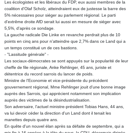
Les écologistes et les libéraux du FDP, eux aussi membres de la
coalition d'Olaf Scholz, atteindraient eux de justesse la barre des
5% nécessaires pour siéger au parlement régional. Le parti
d'extrême droite AfD serait lui aussi en mesure de siéger avec
5,5%, d'après ce sondage.
La gauche radicale Die Linke en revanche perdrait plus de 10
points en cinq ans pour n'atteindre que 2,7% dans ce Land qui a
un temps constitué un de ces bastions.
- "Lassitude générale" -
Les sociaux-démocrates se sont appuyés sur la popularité de leur
cheffe de file régionale, Anke Rehlinger, 45 ans, juriste et
détentrice du record sarrois du lancer de poids.
Ministre de l'Economie et vice-présidente du précédent
gouvernement régional, Mme Rehlinger jouit d'une bonne image
auprès des Sarrois, qui apprécient notamment son implication
auprès des victimes de la désindustrialisation.
Son adversaire, l'actuel ministre-président Tobias Hans, 44 ans,
va lui devoir céder la direction d'un Land dont il tenait les
manettes depuis quatre ans.
En quête d'un nouvel élan après sa défaite de septembre, qui a
mis fin à 16 années à la tête du pays, la CDU, désormais dirigée