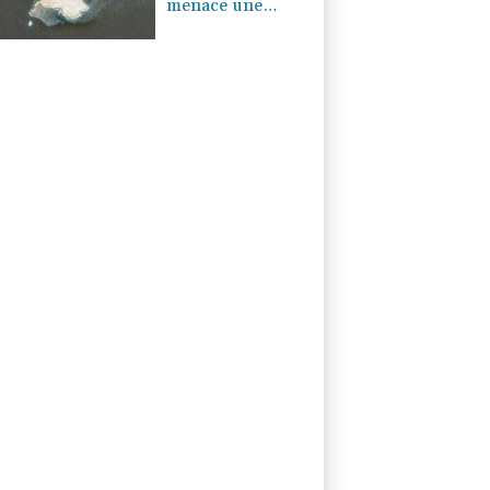
menace une
réserve naturelle
d'Oman, selon
des ONG