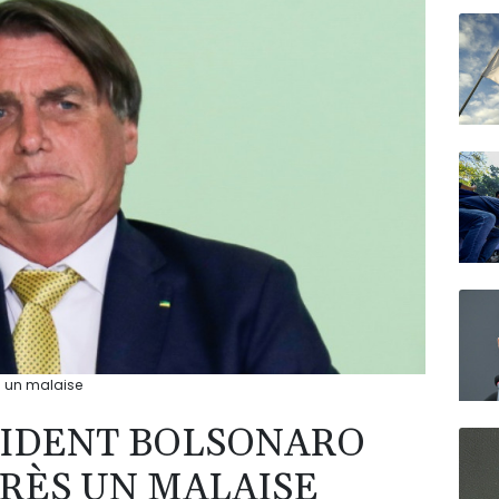
N150
ès un malaise
ÉSIDENT BOLSONARO
PRÈS UN MALAISE