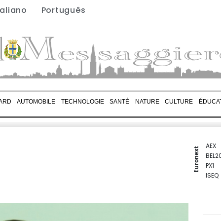
taliano
Português
ARD
AUTOMOBILE
TECHNOLOGIE
SANTÉ
NATURE
CULTURE
ÉDUCA
AEX
Euronext
BEL2
PX1
ISEQ
OSEB
PSI2
ENTE
BIOT