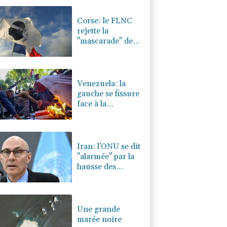
0.32%
4325.44
€
Corse: le FLNC
rejette la
"mascarade" de
l'autonomie et
menace les
"envahisseurs"
venant vivre sur
Venezuela: la
l'île
gauche se fissure
face à la
proximité avec
les Etats-Unis
Iran: l'ONU se dit
"alarmée" par la
hausse des
exécutions
depuis mars
Une grande
marée noire