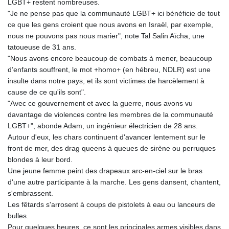
LGBT+ restent nombreuses.
"Je ne pense pas que la communauté LGBT+ ici bénéficie de tout
ce que les gens croient que nous avons en Israël, par exemple,
nous ne pouvons pas nous marier", note Tal Salin Aïcha, une
tatoueuse de 31 ans.
"Nous avons encore beaucoup de combats à mener, beaucoup
d’enfants souffrent, le mot +homo+ (en hébreu, NDLR) est une
insulte dans notre pays, et ils sont victimes de harcèlement à
cause de ce qu'ils sont".
"Avec ce gouvernement et avec la guerre, nous avons vu
davantage de violences contre les membres de la communauté
LGBT+", abonde Adam, un ingénieur électricien de 28 ans.
Autour d'eux, les chars continuent d'avancer lentement sur le
front de mer, des drag queens à queues de sirène ou perruques
blondes à leur bord.
Une jeune femme peint des drapeaux arc-en-ciel sur le bras
d'une autre participante à la marche. Les gens dansent, chantent,
s'embrassent.
Les fêtards s'arrosent à coups de pistolets à eau ou lanceurs de
bulles.
Pour quelques heures, ce sont les principales armes visibles dans