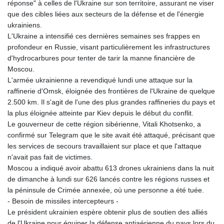
réponse" à celles de l'Ukraine sur son territoire, assurant ne viser
que des cibles liées aux secteurs de la défense et de l'énergie
ukrainiens.
L'Ukraine a intensifié ces dernières semaines ses frappes en
profondeur en Russie, visant particulièrement les infrastructures
d'hydrocarbures pour tenter de tarir la manne financière de
Moscou.
L'armée ukrainienne a revendiqué lundi une attaque sur la
raffinerie d'Omsk, éloignée des frontières de l'Ukraine de quelque
2.500 km. Il s'agit de l'une des plus grandes raffineries du pays et
la plus éloignée atteinte par Kiev depuis le début du conflit.
Le gouverneur de cette région sibérienne, Vitali Khotsenko, a
confirmé sur Telegram que le site avait été attaqué, précisant que
les services de secours travaillaient sur place et que l'attaque
n'avait pas fait de victimes.
Moscou a indiqué avoir abattu 613 drones ukrainiens dans la nuit
de dimanche à lundi sur 626 lancés contre les régions russes et
la péninsule de Crimée annexée, où une personne a été tuée.
- Besoin de missiles intercepteurs -
Le président ukrainien espère obtenir plus de soutien des alliés
de l'Ukraine pour équiper la défense antiaérienne du pays lors du