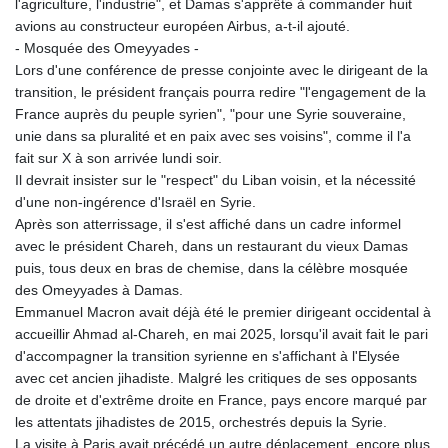
l'agriculture, l'industrie", et Damas s'apprête à commander huit
avions au constructeur européen Airbus, a-t-il ajouté.
- Mosquée des Omeyyades -
Lors d'une conférence de presse conjointe avec le dirigeant de la
transition, le président français pourra redire "l'engagement de la
France auprès du peuple syrien", "pour une Syrie souveraine,
unie dans sa pluralité et en paix avec ses voisins", comme il l'a
fait sur X à son arrivée lundi soir.
Il devrait insister sur le "respect" du Liban voisin, et la nécessité
d'une non-ingérence d'Israël en Syrie.
Après son atterrissage, il s'est affiché dans un cadre informel
avec le président Chareh, dans un restaurant du vieux Damas
puis, tous deux en bras de chemise, dans la célèbre mosquée
des Omeyyades à Damas.
Emmanuel Macron avait déjà été le premier dirigeant occidental à
accueillir Ahmad al-Chareh, en mai 2025, lorsqu'il avait fait le pari
d'accompagner la transition syrienne en s'affichant à l'Elysée
avec cet ancien jihadiste. Malgré les critiques de ses opposants
de droite et d'extrême droite en France, pays encore marqué par
les attentats jihadistes de 2015, orchestrés depuis la Syrie.
La visite à Paris avait précédé un autre déplacement, encore plus