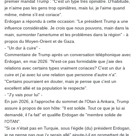
premier mandat Trump : "C'est un type très opiniâtre. D'habitude,
je n'aime pas les gens trop opiniâtres, mais lui, je l'aime quand
même, même s'il est coriace".
Erdogan a répondu à cette occasion: "Le président Trump a une
influence considérable. Je crois que nous pouvons, main dans la
main, surmonter l'amertume et les problèmes dans la région" - à
propos du Moyen-Orient et de Gaza.
- "Un dur à cuire" -
Commentaire de Trump après un conversation téléphonique avec
Erdogan, en mai 2026: "N'est-ce pas formidable que j'aie des
relations avec certains types vraiment coriaces? C'est un dur à
cuire et j'ai avec lui une relation que personne d'autre n'a".
"Certains pourraient en douter, mais je pense que c'est un
excellent allié et sa population le respecte".
- "J'y vais pour lui" -
En juin 2026, à l'approche du sommet de l'Otan à Ankara, Trump
assure à propos de son hôte: "Il est solide. Tout ce que je lui ai
demandé, il l'a fait" et qualifie Erdogan de "membre solide de
l'OTAN".
"Si ce n'était pas en Turquie, sous l'égide (du) président Erdogan,
je ne pense pas que j'y serais allé" ajoute-t-il en promettant de le