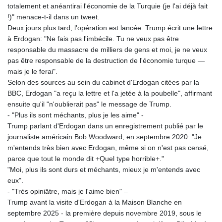
totalement et anéantirai l'économie de la Turquie (je l'ai déjà fait
!)" menace-t-il dans un tweet.
Deux jours plus tard, l'opération est lancée. Trump écrit une lettre
à Erdogan: "Ne fais pas l'imbécile. Tu ne veux pas être
responsable du massacre de milliers de gens et moi, je ne veux
pas être responsable de la destruction de l'économie turque —
mais je le ferai".
Selon des sources au sein du cabinet d'Erdogan citées par la
BBC, Erdogan "a reçu la lettre et l'a jetée à la poubelle", affirmant
ensuite qu'il "n'oublierait pas" le message de Trump.
- "Plus ils sont méchants, plus je les aime" -
Trump parlant d'Erdogan dans un enregistrement publié par le
journaliste américain Bob Woodward, en septembre 2020: "Je
m'entends très bien avec Erdogan, même si on n'est pas censé,
parce que tout le monde dit +Quel type horrible+."
"Moi, plus ils sont durs et méchants, mieux je m'entends avec
eux".
- "Très opiniâtre, mais je l'aime bien" –
Trump avant la visite d'Erdogan à la Maison Blanche en
septembre 2025 - la première depuis novembre 2019, sous le