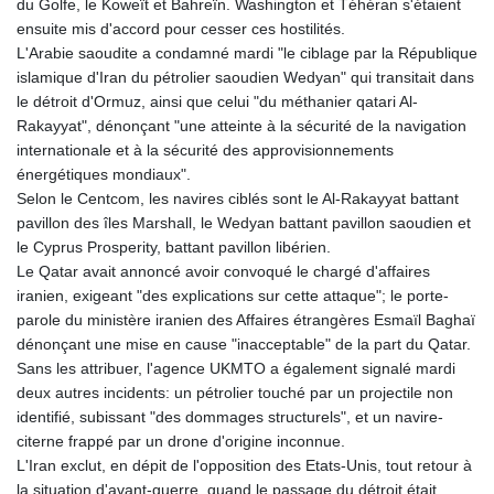
du Golfe, le Koweït et Bahreïn. Washington et Téhéran s'étaient
ensuite mis d'accord pour cesser ces hostilités.
L'Arabie saoudite a condamné mardi "le ciblage par la République
islamique d'Iran du pétrolier saoudien Wedyan" qui transitait dans
le détroit d'Ormuz, ainsi que celui "du méthanier qatari Al-
Rakayyat", dénonçant "une atteinte à la sécurité de la navigation
internationale et à la sécurité des approvisionnements
énergétiques mondiaux".
Selon le Centcom, les navires ciblés sont le Al-Rakayyat battant
pavillon des îles Marshall, le Wedyan battant pavillon saoudien et
le Cyprus Prosperity, battant pavillon libérien.
Le Qatar avait annoncé avoir convoqué le chargé d'affaires
iranien, exigeant "des explications sur cette attaque"; le porte-
parole du ministère iranien des Affaires étrangères Esmaïl Baghaï
dénonçant une mise en cause "inacceptable" de la part du Qatar.
Sans les attribuer, l'agence UKMTO a également signalé mardi
deux autres incidents: un pétrolier touché par un projectile non
identifié, subissant "des dommages structurels", et un navire-
citerne frappé par un drone d'origine inconnue.
L'Iran exclut, en dépit de l'opposition des Etats-Unis, tout retour à
la situation d'avant-guerre, quand le passage du détroit était