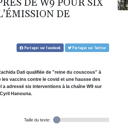
PRÈS DE W9 POUR SIX
L'ÉMISSION DE
Partager
sur Facebook
Partager
sur Twitter
Rachida Dati qualifiée de "reine du couscous" à
re les vaccins contre le covid et une hausse des
el a adressé six interventions à la chaîne W9 sur
 Cyril Hanouna.
Taille du texte: