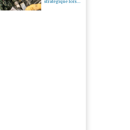
stratégique lors
de la simulation
d'une invasion
par la Chine