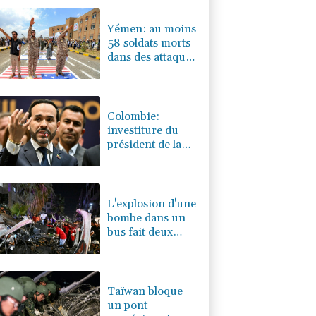
0.32%
4325.44
€
Yémen: au moins
58 soldats morts
dans des attaques
des rebelles
houthis
Colombie:
investiture du
président de la
Espriella, allié de
Trump en guerre
contre le
narcotrafic
L'explosion d'une
bombe dans un
bus fait deux
morts près de
Damas
Taïwan bloque
un pont