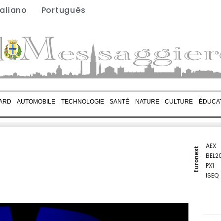
taliano
Português
ARD
AUTOMOBILE
TECHNOLOGIE
SANTÉ
NATURE
CULTURE
ÉDUCA
AEX
Euronext
BEL2
PX1
ISEQ
OSEB
PSI2
ENTE
BIOT