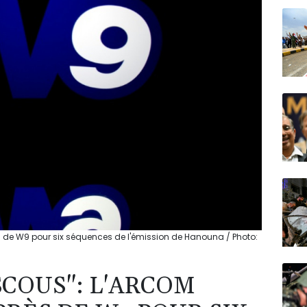
N150
ès de W9 pour six séquences de l'émission de Hanouna / Photo:
SCOUS": L'ARCOM