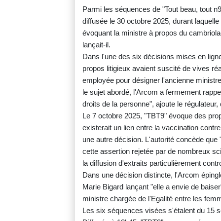
Parmi les séquences de "Tout beau, tout n9uf
diffusée le 30 octobre 2025, durant laquell
évoquant la ministre à propos du cambriola
lançait-il.
Dans l'une des six décisions mises en ligne 
propos litigieux avaient suscité de vives r
employée pour désigner l'ancienne ministre 
le sujet abordé, l'Arcom a fermement rappe
droits de la personne", ajoute le régulateur, 
Le 7 octobre 2025, "TBT9" évoque des propos
existerait un lien entre la vaccination con
une autre décision. L'autorité concède que "
cette assertion rejetée par de nombreux scie
la diffusion d'extraits particulièrement con
Dans une décision distincte, l'Arcom épingl
Marie Bigard lançant "elle a envie de baiser"
ministre chargée de l'Egalité entre les f
Les six séquences visées s'étalent du 15