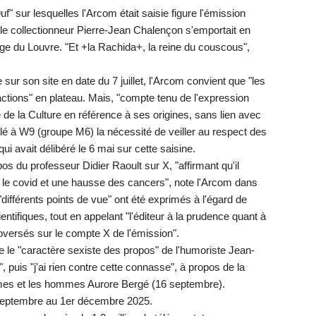
" sur lesquelles l'Arcom était saisie figure l'émission
e le collectionneur Pierre-Jean Chalençon s'emportait en
ge du Louvre. "Et +la Rachida+, la reine du couscous",
sur son site en date du 7 juillet, l'Arcom convient que "les
éactions" en plateau. Mais, "compte tenu de l'expression
de la Culture en référence à ses origines, sans lien avec
lé à W9 (groupe M6) la nécessité de veiller au respect des
qui avait délibéré le 6 mai sur cette saisine.
 du professeur Didier Raoult sur X, "affirmant qu'il
tre le covid et une hausse des cancers", note l'Arcom dans
différents points de vue" ont été exprimés à l'égard de
ntifiques, tout en appelant "l'éditeur à la prudence quant à
troversés sur le compte X de l'émission".
e le "caractère sexiste des propos" de l'humoriste Jean-
, puis "j'ai rien contre cette connasse", à propos de la
emmes et les hommes Aurore Bergé (16 septembre).
 septembre au 1er décembre 2025.