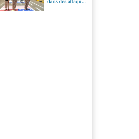
dans des attaques
des rebelles
houthis