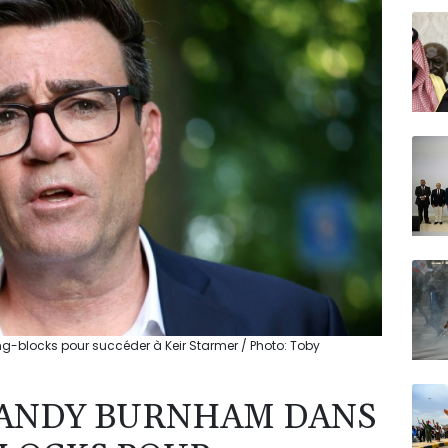
N150
-blocks pour succéder à Keir Starmer / Photo: Toby
 ANDY BURNHAM DANS