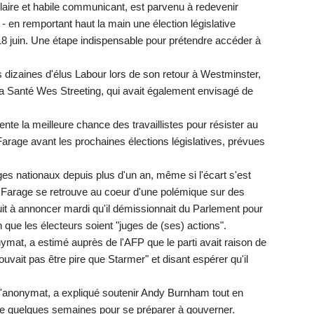
aire et habile communicant, est parvenu à redevenir
7 - en remportant haut la main une élection législative
 18 juin. Une étape indispensable pour prétendre accéder à
s dizaines d'élus Labour lors de son retour à Westminster,
e la Santé Wes Streeting, qui avait également envisagé de
te la meilleure chance des travaillistes pour résister au
arage avant les prochaines élections législatives, prévues
s nationaux depuis plus d'un an, même si l'écart s'est
l Farage se retrouve au coeur d'une polémique sur des
uit à annoncer mardi qu'il démissionnait du Parlement pour
in que les électeurs soient "juges de (ses) actions".
nymat, a estimé auprès de l'AFP que le parti avait raison de
pouvait pas être pire que Starmer" et disant espérer qu'il
'anonymat, a expliqué soutenir Andy Burnham tout en
ue de quelques semaines pour se préparer à gouverner.