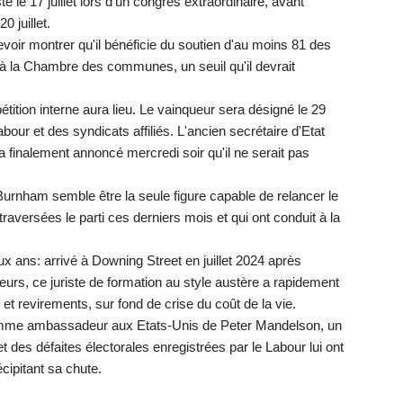
iste le 17 juillet lors d'un congrès extraordinaire, avant
 juillet.
devoir montrer qu'il bénéficie du soutien d'au moins 81 des
te à la Chambre des communes, un seuil qu'il devrait
tition interne aura lieu. Le vainqueur sera désigné le 29
bour et des syndicats affiliés. L'ancien secrétaire d'Etat
 a finalement annoncé mercredi soir qu'il ne serait pas
Burnham semble être la seule figure capable de relancer le
traversées le parti ces derniers mois et qui ont conduit à la
x ans: arrivé à Downing Street en juillet 2024 après
rs, ce juriste de formation au style austère a rapidement
 et revirements, sur fond de crise du coût de la vie.
comme ambassadeur aux Etats-Unis de Peter Mandelson, un
t des défaites électorales enregistrées par le Labour lui ont
écipitant sa chute.