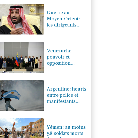
0.32%
4325.44
€
Guerre au
Moyen-Orient:
les dirigeants
saoudien, turc et
pakistanais en
sommet à Jeddah
Venezuela:
pouvoir et
opposition
autour de la
même table en
vue d'une
transition
Argentine: heurts
entre police et
manifestants
hostiles à un
projet de loi sur
la propriété
privée
Yémen: au moins
58 soldats morts