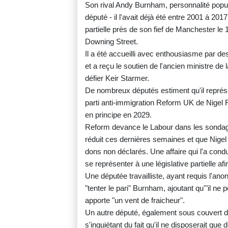
Son rival Andy Burnham, personnalité popul
député - il l'avait déjà été entre 2001 à 201
partielle près de son fief de Manchester le
Downing Street.
Il a été accueilli avec enthousiasme par de
et a reçu le soutien de l'ancien ministre d
défier Keir Starmer.
De nombreux députés estiment qu'il représen
parti anti-immigration Reform UK de Nigel F
en principe en 2029.
Reform devance le Labour dans les sondage
réduit ces dernières semaines et que Nige
dons non déclarés. Une affaire qui l'a cond
se représenter à une législative partielle af
Une députée travailliste, ayant requis l'ano
"tenter le pari" Burnham, ajoutant qu'"il ne 
apporte "un vent de fraicheur".
Un autre député, également sous couvert d
s'inquiétant du fait qu'il ne disposerait q