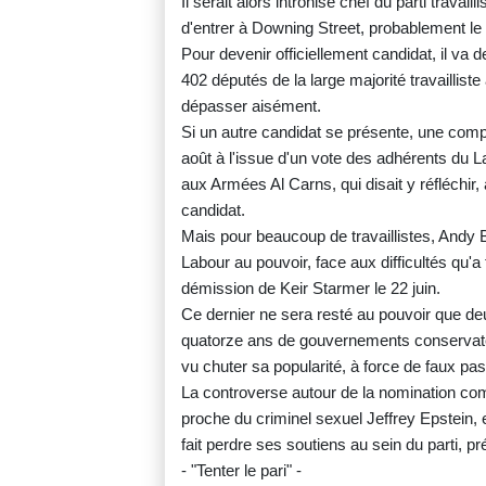
Il serait alors intronisé chef du parti travaill
d'entrer à Downing Street, probablement le 20
Pour devenir officiellement candidat, il va 
402 députés de la large majorité travaillis
dépasser aisément.
Si un autre candidat se présente, une compé
août à l'issue d'un vote des adhérents du La
aux Armées Al Carns, qui disait y réfléchir,
candidat.
Mais pour beaucoup de travaillistes, Andy 
Labour au pouvoir, face aux difficultés qu'a 
démission de Keir Starmer le 22 juin.
Ce dernier ne sera resté au pouvoir que deu
quatorze ans de gouvernements conservateu
vu chuter sa popularité, à force de faux pas
La controverse autour de la nomination 
proche du criminel sexuel Jeffrey Epstein, e
fait perdre ses soutiens au sein du parti, pr
- "Tenter le pari" -