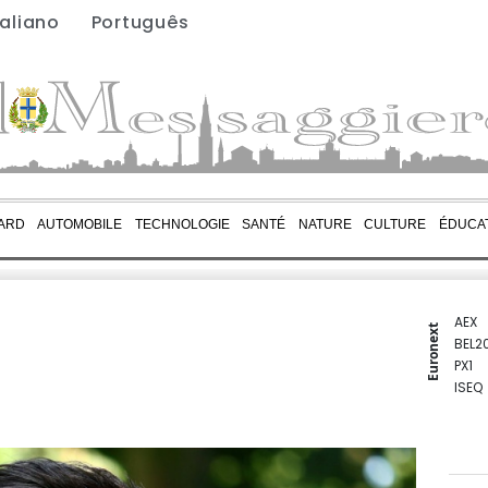
taliano
Português
ARD
AUTOMOBILE
TECHNOLOGIE
SANTÉ
NATURE
CULTURE
ÉDUCA
AEX
Euronext
BEL2
PX1
ISEQ
OSEB
PSI2
ENTE
BIOT