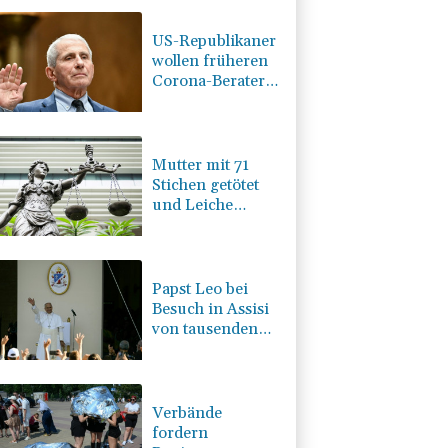
US-Republikaner
wollen früheren
Corona-Berater
Fauci vor Gericht
stellen lassen
Mutter mit 71
Stichen getötet
und Leiche
zerstückelt:
Mann muss in
Psychiatrie
Papst Leo bei
Besuch in Assisi
von tausenden
jungen
Menschen
begeistert
empfangen
Verbände
fordern