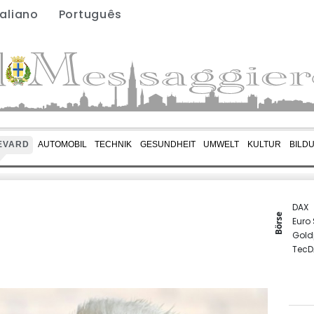
taliano
Português
EVARD
AUTOMOBIL
TECHNIK
GESUNDHEIT
UMWELT
KULTUR
BILD
DAX
Börse
Euro
Gold
TecD
SDAX
MDA
EUR/