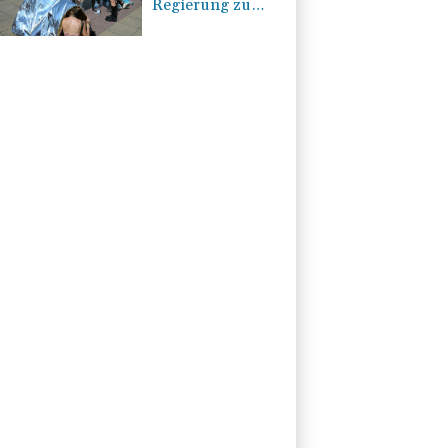
Regierung zu
Einberufung von
Hitzegipfel auf