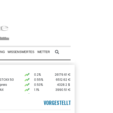
UNG
WISSENSWERTES
WETTER
0.2%
26179.61
€
 STOXX 50
0.55%
6512.62
€
preis
0.53%
4328.2
$
AX
1.1%
3990.51
€
0.08%
18569.25
€
X
0.01%
32431.12
€
VORGESTELLT
USD
-0.15%
1.1538
$