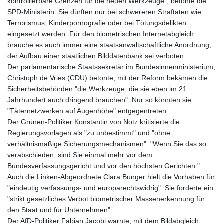
kontrollierbare Grenzen für die neuen Werkzeuge", betonte die
SPD-Ministerin. Sie dürften nur bei schwereren Straftaten wie
Terrorismus, Kinderpornografie oder bei Tötungsdelikten
eingesetzt werden. Für den biometrischen Internetabgleich
brauche es auch immer eine staatsanwaltschaftliche Anordnung,
der Aufbau einer staatlichen Bilddatenbank sei verboten.
Der parlamentarische Staatssekretär im Bundesinnenministerium,
Christoph de Vries (CDU) betonte, mit der Reform bekämen die
Sicherheitsbehörden "die Werkzeuge, die sie eben im 21.
Jahrhundert auch dringend brauchen". Nur so könnten sie
"Täternetzwerken auf Augenhöhe" entgegentreten.
Der Grünen-Politiker Konstantin von Notz kritisierte die
Regierungsvorlagen als "zu unbestimmt" und "ohne
verhältnismäßige Sicherungsmechanismen". "Wenn Sie das so
verabschieden, sind Sie einmal mehr vor dem
Bundesverfassungsgericht und vor den höchsten Gerichten."
Auch die Linken-Abgeordnete Clara Bünger hielt die Vorhaben für
"eindeutig verfassungs- und europarechtswidrig". Sie forderte ein
"strikt gesetzliches Verbot biometrischer Massenerkennung für
den Staat und für Unternehmen".
Der AfD-Politiker Fabian Jacobi warnte, mit dem Bildabgleich