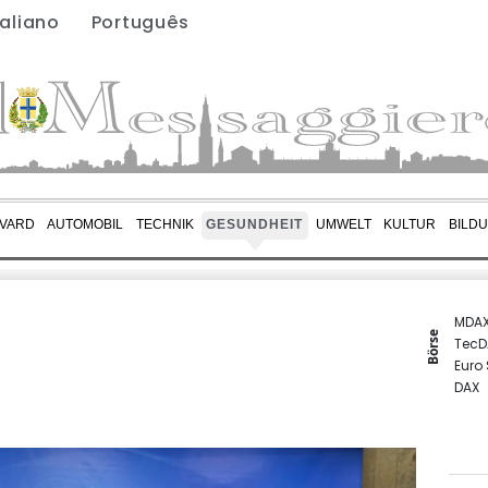
taliano
Português
VARD
AUTOMOBIL
TECHNIK
GESUNDHEIT
UMWELT
KULTUR
BILD
MDA
Börse
TecD
Euro
DAX
Gold
SDAX
EUR/