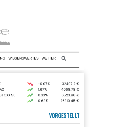
UNG
WISSENSWERTES
WETTER
X
-0.07%
32407.2
€
AX
1.67%
4068.78
€
 STOXX 50
0.33%
6523.86
€
0.68%
26319.45
€
preis
2.28%
4399.7
$
0.51%
18659.63
€
VORGESTELLT
USD
0.32%
1.1562
$