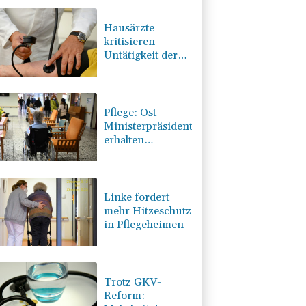
Hausärzte
kritisieren
Untätigkeit der
Regierung in
Hitzekrise
Pflege: Ost-
Ministerpräsidenten
erhalten
Zuspruch für
Kritik an
geplanter Reform
Linke fordert
mehr Hitzeschutz
in Pflegeheimen
Trotz GKV-
Reform: