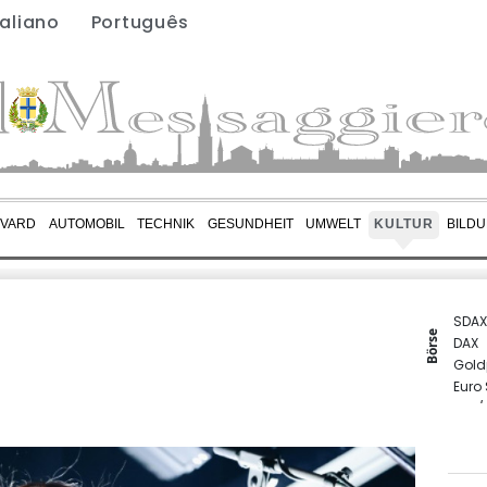
taliano
Português
EVARD
AUTOMOBIL
TECHNIK
GESUNDHEIT
UMWELT
KULTUR
BILD
SDAX
Börse
DAX
Gold
Euro
EUR/
TecD
MDA