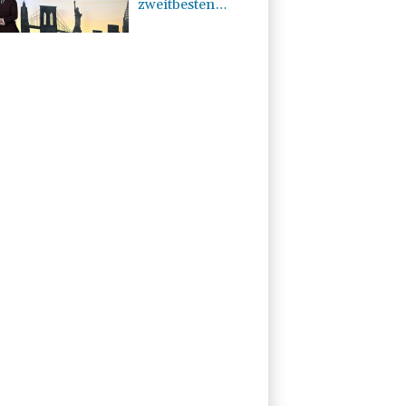
zweitbesten
Kinostart aller
Zeiten hin