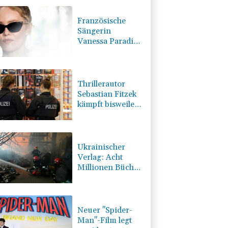
Französische
Sängerin
Vanessa Paradis
gibt Trennung
von Regisseur
Benchetrit
bekannt
Thrillerautor
Sebastian Fitzek
kämpft bisweilen
mit Sprache und
Rechtschreibung
Ukrainischer
Verlag: Acht
Millionen Bücher
durch russischen
Angriff verbrannt
Neuer "Spider-
Man"-Film legt