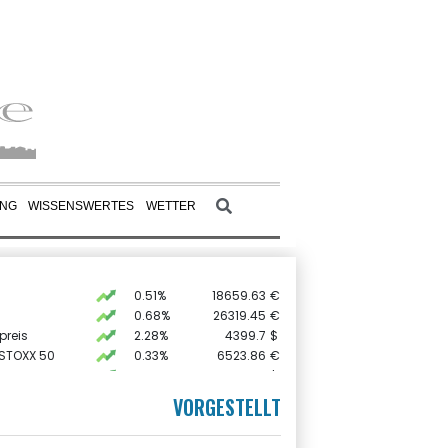
UNG
WISSENSWERTES
WETTER
0.51%
18659.63
€
0.68%
26319.45
€
preis
2.28%
4399.7
$
 STOXX 50
0.33%
6523.86
€
USD
0.32%
1.1562
$
AX
1.67%
4068.78
€
VORGESTELLT
X
-0.07%
32407.2
€