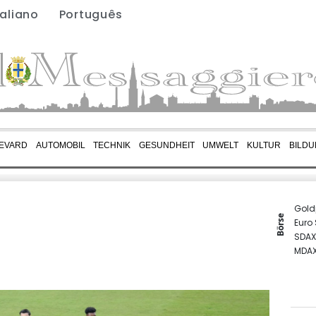
taliano
Português
EVARD
AUTOMOBIL
TECHNIK
GESUNDHEIT
UMWELT
KULTUR
BILD
Gold
Börse
Euro
SDAX
MDA
TecD
DAX
EUR/