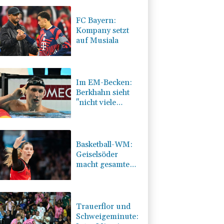
FC Bayern:
Kompany setzt
auf Musiala
Im EM-Becken:
Berkhahn sieht
"nicht viele
Medaillenchancen"
Basketball-WM:
Geiselsöder
macht gesamte
Vorbereitung mit
Trauerflor und
Schweigeminute: