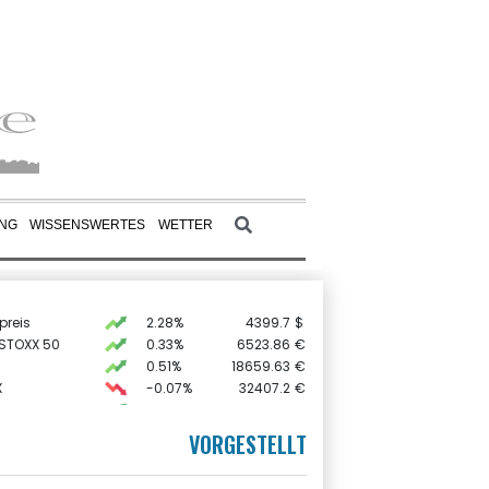
UNG
WISSENSWERTES
WETTER
preis
2.28%
4399.7
$
 STOXX 50
0.33%
6523.86
€
0.51%
18659.63
€
X
-0.07%
32407.2
€
AX
1.67%
4068.78
€
0.68%
26319.45
€
VORGESTELLT
USD
0.32%
1.1562
$