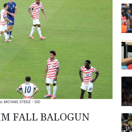
to: MICHAEL STEELE - SID
 IM FALL BALOGUN