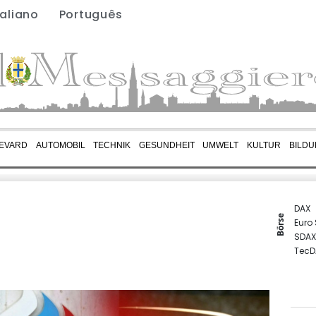
taliano
Português
EVARD
AUTOMOBIL
TECHNIK
GESUNDHEIT
UMWELT
KULTUR
BILD
DAX
Börse
Euro
SDAX
TecD
Gold
MDA
EUR/