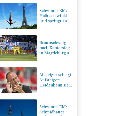
Schwimm-EM:
Halbisch winkt
und springt zu
Bronze
Braunschweig
nach Kantersieg
in Magdeburg an
der Spitze
Absteiger schlägt
Aufsteiger:
Heidenheim siegt
turbulent
Schwimm-EM:
Schmidbauer