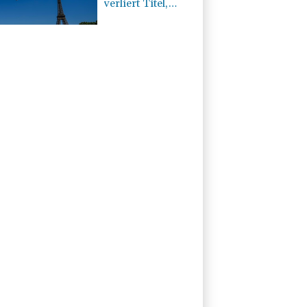
verliert Titel,
Halbisch gewinnt
Bronze