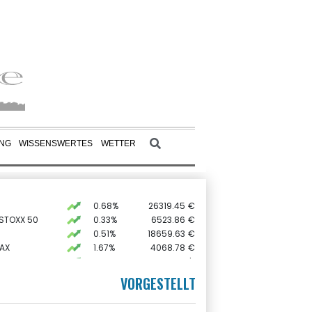
UNG
WISSENSWERTES
WETTER
0.68%
26319.45
€
 STOXX 50
0.33%
6523.86
€
0.51%
18659.63
€
AX
1.67%
4068.78
€
preis
2.28%
4399.7
$
X
-0.07%
32407.2
€
VORGESTELLT
USD
0.32%
1.1562
$