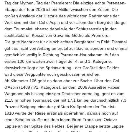
Tag der Mythen, Tag der Premieren: Die einzige echte Pyrenäen-
Etappe der Tour 2026 ist ein Mittler zwischen den Zeiten. Die
großen Anstiege der Historie des wichtigsten Radrennens der
Welt sind mit dem Col d'Aspin und vor allem dem Berg der Berge,
dem Tourmalet, ebenso dabei wie der Schlussanstieg in den
spektakulären Kessel von Gavarnie-Gèdre als Premiere.
Die gute Nachricht für die schlechten Bergfahrer im Feld: Diesmal
geht es nicht von Anfang an brutal zur Sache, sondern erst einmal
gemächlich wellig in Richtung Pyrenäen-Hauptkamm. Auf den
ersten 100 km warten zwei Hügel der 4. und 3. Kategorie,
dazwischen liegt eine Sprintwertung - der Großteil des Feldes
wird diese Wegpunkte noch geschlossen erreichen.
Ab Kilometer 106 geht es dann aber zur Sache. Über den Col
d'Aspin (1489 m/1. Kategorie), an dem 2006 Ausreißer Fabian
Wegmann als bislang einziger Deutscher vorne lag, geht es zum
2115 m hohen Tourmalet, der mit 17,1 km bei durchschnittlich 7,3
Prozent Steigung eine der größten Kraftproben der Tour ist.
1910 wurde der Riese erstmals überfahren, damals noch auf
einer Schotterstraße mit dem legendären Franzosen Octave
Lapize an der Spitze des Feldes. Bei jener Etappe setzte Lapize