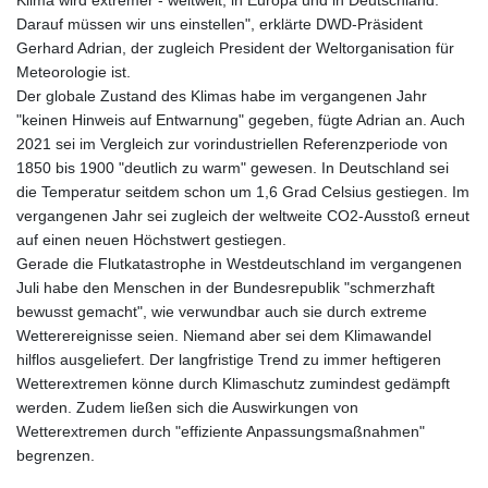
Klima wird extremer - weltweit, in Europa und in Deutschland.
Darauf müssen wir uns einstellen", erklärte DWD-Präsident
Gerhard Adrian, der zugleich President der Weltorganisation für
Meteorologie ist.
Der globale Zustand des Klimas habe im vergangenen Jahr
"keinen Hinweis auf Entwarnung" gegeben, fügte Adrian an. Auch
2021 sei im Vergleich zur vorindustriellen Referenzperiode von
1850 bis 1900 "deutlich zu warm" gewesen. In Deutschland sei
die Temperatur seitdem schon um 1,6 Grad Celsius gestiegen. Im
vergangenen Jahr sei zugleich der weltweite CO2-Ausstoß erneut
auf einen neuen Höchstwert gestiegen.
Gerade die Flutkatastrophe in Westdeutschland im vergangenen
Juli habe den Menschen in der Bundesrepublik "schmerzhaft
bewusst gemacht", wie verwundbar auch sie durch extreme
Wetterereignisse seien. Niemand aber sei dem Klimawandel
hilflos ausgeliefert. Der langfristige Trend zu immer heftigeren
Wetterextremen könne durch Klimaschutz zumindest gedämpft
werden. Zudem ließen sich die Auswirkungen von
Wetterextremen durch "effiziente Anpassungsmaßnahmen"
begrenzen.